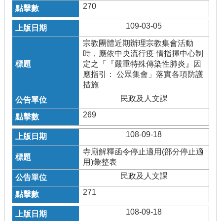
270
109-03-05
宗教團體近期辦理宗教集會活動
時，應依中央流行疫 情指揮中心制
定之「『嚴重特殊傳染性肺炎』因
應指引： 公眾集會」落實各項防護
措施
民政及人文課
269
108-09-18
寺廟解釋函令停止適用(部分停止適
用)彙整表
民政及人文課
271
108-09-18