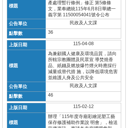
產處理暫行條例」修正 第5條條
文，業奉總統115年6月8日華總一
義字第 11500054041號令公布
民政及人文課
36
115-04-08
為兼顧國人健康及環境品質，請向
所轄宗教團體及民眾宣 導焚燒香
品、紙錢及燃放爆竹煙火時應採行
減量或替代措 施，以降低環境危害
並維護人身及公共安全
民政及人文課
46
115-02-12
辦理「115年度寺廟彩繪泥塑工藝
保存修護補助作業說 明會」，檢送