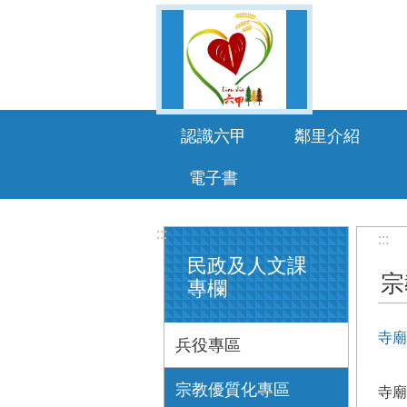
跳到主要內容區塊
認識六甲
鄰里介紹
電子書
:::
:::
民政及人文課
宗
專欄
寺廟
兵役專區
宗教優質化專區
寺廟