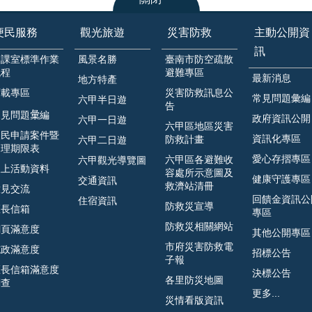
便民服務
觀光旅遊
災害防救
主動公開資
訊
各課室標準作業
風景名勝
臺南市防空疏散
流程
避難專區
最新消息
地方特產
下載專區
災害防救訊息公
常見問題彙編
六甲半日遊
告
見問題𢑥編
政府資訊公開
六甲一日遊
六甲區地區災害
人民申請案件暨
資訊化專區
防救計畫
六甲二日遊
處理期限表
愛心存摺專區
六甲區各避難收
六甲觀光導覽圖
線上活動資料
容處所示意圖及
健康守護專區
交通資訊
救濟站清冊
意見交流
回饋金資訊公
住宿資訊
防救災宣導
區長信箱
專區
防救災相關網站
網頁滿意度
其他公開專區
市府災害防救電
施政滿意度
招標公告
子報
區長信箱滿意度
決標公告
各里防災地圖
調查
更多...
災情看版資訊