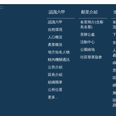
:::
認識六甲
鄰里介紹
認識六甲
各里簡介(含鄰
長名冊)
自然環境
里辦公處
人口概況
活動中心
常
產業概況
公園綠地
地方知名人物
社區發展協會
轄內機關通訊
公所介紹
區長介紹
組織職掌
公所位置
更多...