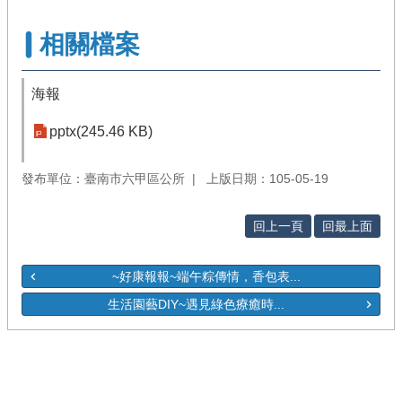
相關檔案
海報
pptx(245.46 KB)
發布單位：臺南市六甲區公所
上版日期：105-05-19
回上一頁
回最上面
~好康報報~端午粽傳情，香包表...
生活園藝DIY~遇見綠色療癒時...