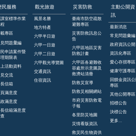
便民服務
觀光旅遊
災害防救
主動公開資
訊
各課室標準作業
風景名勝
臺南市防空疏散
流程
避難專區
最新消息
地方特產
下載專區
災害防救訊息公
常見問題彙編
六甲半日遊
告
見問題𢑥編
政府資訊公開
六甲一日遊
六甲區地區災害
人民申請案件暨
資訊化專區
防救計畫
六甲二日遊
處理期限表
愛心存摺專區
六甲區各避難收
六甲觀光導覽圖
線上活動資料
容處所示意圖及
健康守護專區
交通資訊
救濟站清冊
意見交流
回饋金資訊公
住宿資訊
防救災宣導
區長信箱
專區
防救災相關網站
網頁滿意度
其他公開專區
市府災害防救電
施政滿意度
招標公告
子報
區長信箱滿意度
決標公告
各里防災地圖
調查
更多...
災情看版資訊
救災民生物資供