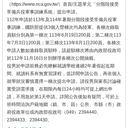
（https://www.nca.gov.tw/）首頁/主題單元「分階段接受
常備兵役軍事訓練系統」提出申請。
112年申請於113年及114年暑期分階段接受常備兵役軍
事訓練，國防部提供3個入營梯次均為陸軍。各梯次錄取
員額分別為第一梯次 113年6月19日200員；第二梯次113
年7月3日1200員；第三梯次113年8月1日200員。各梯次
申請人數如逾錄取員額時，該超額梯次將由內政部役政司
於112年11月16日分別辦理各梯次公開抽籤。
役男於申請前務必先瞭解就讀學校連續2年暑假起迄期
間、就讀科系有無實習課程，並詳閱申請公告，再依個人
就學狀況審慎選擇一梯次提出申請。請役男與家長討論確
實受訓需求後，在期限內每日24小時均可提上網出申
請，不用急於第1天申請。詳閱公告後如有疑問，可於上
班時間洽詢戶籍地鄉（鎮、市、區）公所、市縣（市）政
府役政單位或內政部役政司（049）2394440、
2394433、2394430。