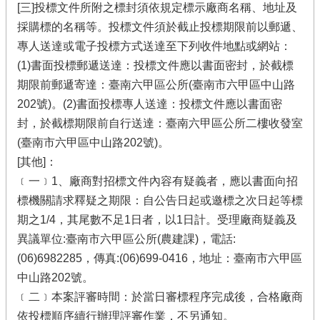
[三]投標文件所附之標封須依規定標示廠商名稱、地址及
採購標的名稱等。投標文件須於截止投標期限前以郵遞、
專人送達或電子投標方式送達至下列收件地點或網站：
(1)書面投標郵遞送達：投標文件應以書面密封，於截標
期限前郵遞寄達：臺南六甲區公所(臺南市六甲區中山路
202號)。(2)書面投標專人送達：投標文件應以書面密
封，於截標期限前自行送達：臺南六甲區公所二樓收發室
(臺南市六甲區中山路202號)。
[其他]：
﹝一﹞1、廠商對招標文件內容有疑義者，應以書面向招
標機關請求釋疑之期限：自公告日起或邀標之次日起等標
期之1/4，其尾數不足1日者，以1日計。受理廠商疑義及
異議單位:臺南市六甲區公所(農建課)，電話:
(06)6982285，傳真:(06)699-0416，地址：臺南市六甲區
中山路202號。
﹝二﹞本案評審時間：於當日審標程序完成後，合格廠商
依投標順序續行辦理評審作業，不另通知。