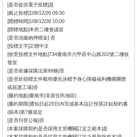
[是否提供電子投標]是
[截止投標]108/12/26 09:30
[開標時間]108/12/26 10:00
[開標地點]本所二樓會議室
[是否須繳納押標金] 否
[投標文字]正體中文
[收受投標文件地點]734臺南市六甲區中山路202號二樓收
發室
[是否依據採購法第99條]否
[是否於招標文件載明優先決標予身心障礙福利機構團體
或庇護工場]否
[履約地點]臺南市(非原住民地區)
[履約期限]通知日起20日內完成基本設計預算詳如契約書
(稿本)第7條規定
[是否刊登公報]否
[本案採購契約是否採用主管機關訂定之範本]是
[本案採購契約是否採用主管機關訂定之最新版範本]是