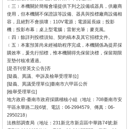
﹝三﹞本機關於簡報會場提供下列之設備或器具，供廠商
使用，但本機關不保證該等設備、器具與投標廠商設備相
容，且絕對不會損壞：110V電源；電源延長線；投影
機；投影布幕；桌上型電腦；雷射光筆；麥克風。
﹝四﹞餘詳列投標須知、契約稿本及其它招標文件。
﹝五﹞本案預算尚未經補助程序完成，本機關係為提昇採
購效率，爰先行招標，惟本機關得先保留決標，保留期限
至墊付核准通過。
[是否刊登英文公告]否
[疑義、異議、申訴及檢舉受理單位]
[疑義、異議受理單位]臺南市六甲區公所
[檢舉受理單位]
地方政府-臺南市政府採購稽核小組（地址：708臺南市安
平區永華路二段6號、電話：06-2994579、傳真：06-
2950218）
法務部調查局（地址：231新北市新店區中華路74號;新