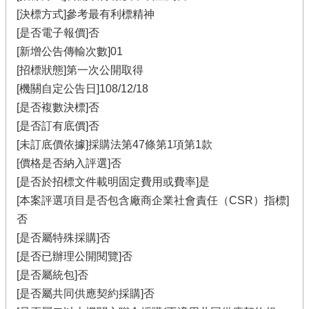
[決標方式]參考最有利標精神
[是否電子報價]否
[新增公告傳輸次數]01
[招標狀態]第一次公開取得
[機關自定公告日]108/12/18
[是否複數決標]否
[是否訂有底價]否
[未訂底價依據]採購法第47條第1項第1款
[價格是否納入評選]否
[是否於招標文件載明固定費用或費率]是
[本案評選項目是否包含廠商企業社會責任（CSR）指標]
否
[是否屬特殊採購]否
[是否已辦理公開閱覽]否
[是否屬統包]否
[是否屬共同供應契約採購]否