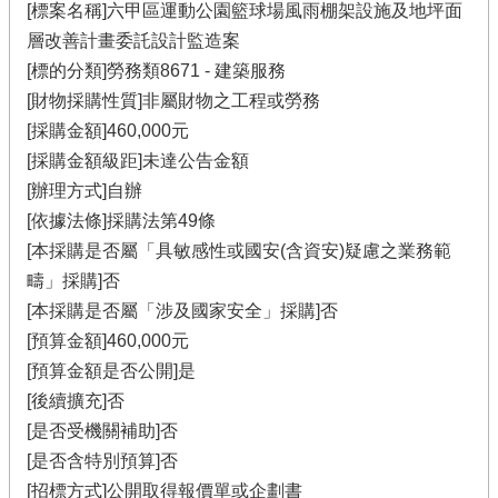
[標案名稱]六甲區運動公園籃球場風雨棚架設施及地坪面
層改善計畫委託設計監造案
[標的分類]勞務類8671 - 建築服務
[財物採購性質]非屬財物之工程或勞務
[採購金額]460,000元
[採購金額級距]未達公告金額
[辦理方式]自辦
[依據法條]採購法第49條
[本採購是否屬「具敏感性或國安(含資安)疑慮之業務範
疇」採購]否
[本採購是否屬「涉及國家安全」採購]否
[預算金額]460,000元
[預算金額是否公開]是
[後續擴充]否
[是否受機關補助]否
[是否含特別預算]否
[招標方式]公開取得報價單或企劃書