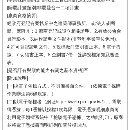
[歸屬計畫類別]非屬愛台十二項計畫
[廠商資格摘要]
經政府登記有案執業中之建築師事務所。或;法人或團
體。應附具：1.廠商登記或設立相關證明。2.有效公會會
員證影本。3.納稅證明文件影本(非營利事業單位免附)。
4.許可登記證明文件。5.投標廠商聲明書正本。6.電子憑
據。7.切結書正本。8.企劃書7份…餘詳投標須知及審查
表。
[是否訂有與履約能力有關之基本資格]否
[附加說明]
[一]採電子領標方式，不另備書面文件。（依據電子採購
作業辦法第6條規定。）
[二]以電子領標者（網址http：//web.pcc.gov.tw/），需取
得憑據，每1憑據以投標1次為限，電子憑據明細廠商可
利用電子領標系統中「檢驗電子憑據」之功能列印，廠商
並將電子憑據書面明細列印置於標封內。