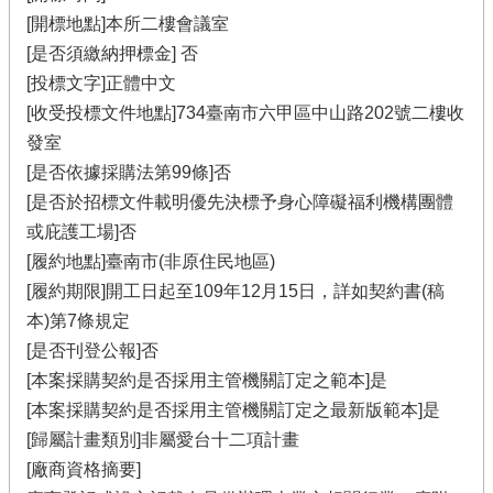
[開標地點]本所二樓會議室
[是否須繳納押標金] 否
[投標文字]正體中文
[收受投標文件地點]734臺南市六甲區中山路202號二樓收
發室
[是否依據採購法第99條]否
[是否於招標文件載明優先決標予身心障礙福利機構團體
或庇護工場]否
[履約地點]臺南市(非原住民地區)
[履約期限]開工日起至109年12月15日，詳如契約書(稿
本)第7條規定
[是否刊登公報]否
[本案採購契約是否採用主管機關訂定之範本]是
[本案採購契約是否採用主管機關訂定之最新版範本]是
[歸屬計畫類別]非屬愛台十二項計畫
[廠商資格摘要]