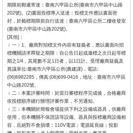
期限前郵遞寄達：臺南六甲區公所(臺南市六甲區中山路
202號)。(2)書面投標專人送達：投標文件應以書面密
封，於截標期限前自行送達：臺南六甲區公所二樓收發室
(臺南市六甲區中山路202號)。
[其他]：
﹝一﹞1、廠商對招標文件內容有疑義者，應以書面向招
標機關請求釋疑之期限：自公告日起或邀標之次日起等標
期之1/4，其尾數不足1日者，以1日計。受理廠商疑義及
異議單位:臺南市六甲區公所(農建課)，電話:
(06)6982285，傳真:(06)699-0416，地址：臺南市六甲區
中山路202號。
﹝二﹞本案評審時間：於當日審標程序完成後，合格廠商
依投標順序續行辦理評審作業，不另通知。
﹝三﹞本機關於簡報會場提供下列之設備或器具，供廠商
使用，但本機關不保證該等設備、器具與投標廠商設備相
容，且絕對不會損壞：110V電源；電源延長線；投影