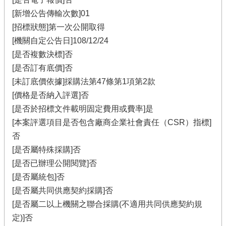
[新增公告傳輸次數]01
[招標狀態]第一次公開取得
[機關自定公告日]108/12/24
[是否複數決標]否
[是否訂有底價]否
[未訂底價依據]採購法第47條第1項第2款
[價格是否納入評選]否
[是否於招標文件載明固定費用或費率]是
[本案評選項目是否包含廠商企業社會責任（CSR）指標]
否
[是否屬特殊採購]否
[是否已辦理公開閱覽]否
[是否屬統包]否
[是否屬共同供應契約採購]否
[是否屬二以上機關之聯合採購(不適用共同供應契約規
定)]否