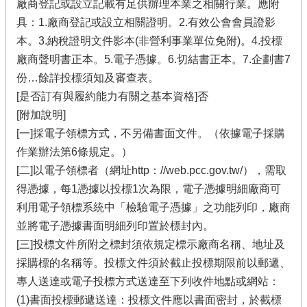
廠商登記或設立記載有足供辦理本業之相關行業。應附
具：1.廠商登記或設立相關證明。2.有效公會會員證影
本。3.納稅證明文件影本(非營利事業單位免附)。4.投標
廠商聲明書正本。5.電子憑據。6.切結書正本。7.企劃書7
份…餘詳投標須知及審查表。
[是否訂有與履約能力有關之基本資格]否
[附加說明]
[一]採電子領標方式，不另備書面文件。（依據電子採購
作業辦法第6條規定。）
[二]以電子領標者（網址http：//web.pcc.gov.tw/），需取
得憑據，每1憑據以投標1次為限，電子憑據明細廠商可
利用電子領標系統中「檢驗電子憑據」之功能列印，廠商
並將電子憑據書面明細列印置於標封內。
[三]投標文件所附之標封須依規定標示廠商名稱、地址及
採購標的名稱等。投標文件須於截止投標期限前以郵遞、
專人送達或電子投標方式送達至下列收件地點或網站：
(1)書面投標郵遞送達：投標文件應以書面密封，於截標