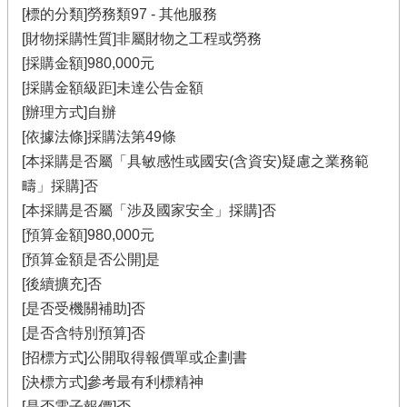
[標的分類]勞務類97 - 其他服務
[財物採購性質]非屬財物之工程或勞務
[採購金額]980,000元
[採購金額級距]未達公告金額
[辦理方式]自辦
[依據法條]採購法第49條
[本採購是否屬「具敏感性或國安(含資安)疑慮之業務範
疇」採購]否
[本採購是否屬「涉及國家安全」採購]否
[預算金額]980,000元
[預算金額是否公開]是
[後續擴充]否
[是否受機關補助]否
[是否含特別預算]否
[招標方式]公開取得報價單或企劃書
[決標方式]參考最有利標精神
[是否電子報價]否