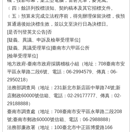
機；投影布幕；桌上型電腦；雷射光筆；麥克風。
﹝四﹞餘詳列投標須知、契約稿本及其它招標文件。
﹝五﹞預算未完成立法程序前，得先辦理保留決標，俟預
算通過後始決標生效，並以文至決行日為決標日。
[是否刊登英文公告]否
[疑義、異議、申訴及檢舉受理單位]
[疑義、異議受理單位]臺南市六甲區公所
[檢舉受理單位]
地方政府-臺南市政府採購稽核小組（地址：708臺南市安
平區永華路二段6號、電話：06-2994579、傳真：06-
2950218）
法務部調查局（地址：231新北市新店區中華路74號;新
店郵政60000號信箱、電話：02-29177777、傳真：02-
29188888）
臺南市調查處（地址：708臺南市安平區永華路二段208
號;臺南市郵政60000號信箱、電話：06-2988888）
法務部廉政署（地址：100臺北市中正區博愛路166