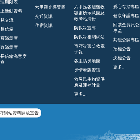
處理期限表
愛心存摺專區
六甲區各避難收
六甲觀光導覽圖
線上活動資料
容處所示意圖及
健康守護專區
交通資訊
救濟站清冊
意見交流
回饋金資訊公
住宿資訊
防救災宣導
區長信箱
專區
防救災相關網站
網頁滿意度
其他公開專區
市府災害防救電
施政滿意度
招標公告
子報
區長信箱滿意度
決標公告
各里防災地圖
調查
更多...
災情看版資訊
救災民生物資供
應及運補計畫
更多...
府網站資料開放宣告