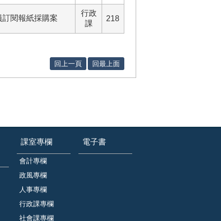
行政
員訂閱報紙採購案
218
課
回上一頁
回最上面
課室專欄
電子書
會計專欄
政風專欄
人事專欄
行政課專欄
社會課專欄