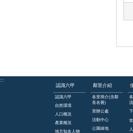
:::
認識六甲
鄰里介紹
認識六甲
各里簡介(含鄰
長名冊)
自然環境
里辦公處
人口概況
活動中心
常
產業概況
公園綠地
地方知名人物