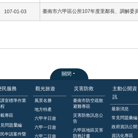
臺南市六甲區公所107年度里鄰長、調解委
107-01-03
關閉
便民服務
觀光旅遊
災害防救
主動公開資
訊
各課室標準作業
風景名勝
臺南市防空疏散
流程
避難專區
最新消息
地方特產
下載專區
災害防救訊息公
常見問題彙編
六甲半日遊
告
見問題𢑥編
政府資訊公開
六甲一日遊
六甲區地區災害
人民申請案件暨
資訊化專區
防救計畫
六甲二日遊