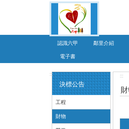
跳到主要內容區塊
認識六甲
鄰里介紹
電子書
:::
:::
決標公告
財
工程
財物