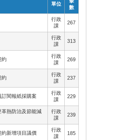
擊
單位
數
行政
267
課
行政
313
課
行政
契約
269
課
行政
契約
237
課
行政
員訂閱報紙採購案
229
課
登革熱防治及節能減
行政
239
課
行政
契約新增項目議價
185
課