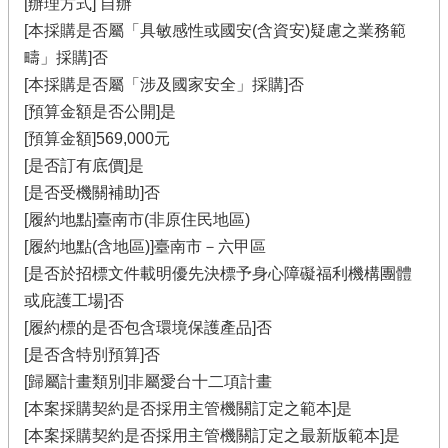
[辦理方式] 自辦
[本採購是否屬「具敏感性或國安(含資安)疑慮之業務範
疇」採購]否
[本採購是否屬「涉及國家安全」採購]否
[預算金額是否公開]是
[預算金額]569,000元
[是否訂有底價]是
[是否受機關補助]否
[履約地點]臺南市(非原住民地區)
[履約地點(含地區)]臺南市－六甲區
[是否於招標文件載明優先決標予身心障礙福利機構團體
或庇護工場]否
[履約標的是否包含環境保護產品]否
[是否含特別預算]否
[歸屬計畫類別]非屬愛台十二項計畫
[本案採購契約是否採用主管機關訂定之範本]是
[本案採購契約是否採用主管機關訂定之最新版範本]是