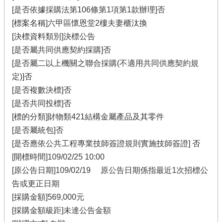
[是否依據採購法第106條第1項第1款辦理]否
[標案名稱]六甲區懷恩堂2樓夫妻櫃汰換
[決標資料類別]決標公告
[是否屬共同供應契約採購]否
[是否屬二以上機關之聯合採購(不適用共同供應契約規
定)]否
[是否複數決標]否
[是否共同投標]否
[標的分類]財物類421結構金屬產品及其零件
[是否屬統包]否
[是否應依公共工程專業技師簽證規則實施技師簽證] 否
[開標時間]109/02/25 10:00
[原公告日期]109/02/19 原公告日期係指最近1次招標公
告或更正日期
[採購金額]569,000元
[採購金額級距]未達公告金額