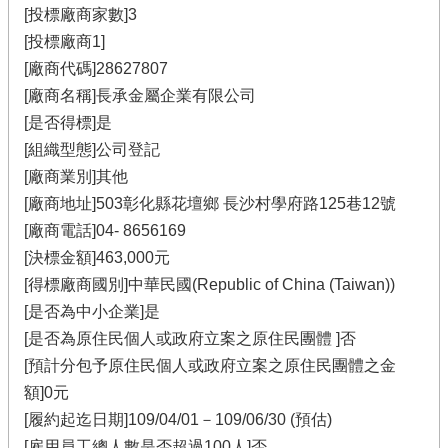
[投標廠商家數]3
[投標廠商1]
[廠商代碼]28627807
[廠商名稱]長承金屬企業有限公司
[是否得標]是
[組織型態]公司登記
[廠商業別]其他
[廠商地址]503彰化縣花壇鄉 長沙村學府路125巷12號
[廠商電話]04-
8656169
[決標金額]463,000元
[得標廠商國別]中華民國(Republic of China (Taiwan))
[是否為中小企業]是
[是否為原住民個人或政府立案之原住民團體 ]否
[預計分包予原住民個人或政府立案之原住民團體之金
額]0元
[履約起迄日期]109/04/01－109/06/30 (預估)
[雇用員工總人數是否超過100人]否