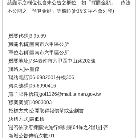
該顯示之欄位包含未公告之欄位，如「採購金額」、依法
不公開之「預算金額」等欄位(此段文字不會列印)
[機關代碼]3.95.69
[機關名稱]臺南市六甲區公所
[單位名稱]臺南市六甲區公所
[機關地址]734臺南市六甲區中山路202號
[聯絡人]林聖傑
[聯絡電話]06-6982001分機306
[傳真號碼]06-6990416
[電子郵件信箱]gol1126@mail.tainan.gov.tw
[標案案號]10903003
[招標方式]公開取得報價單或企劃書
[決標方式]最低標
[是否依政府採購法施行細則第64條之2辦理] 否
[新增公告傳輸次數]01