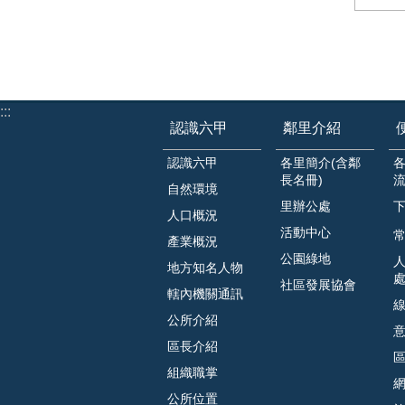
:::
認識六甲
鄰里介紹
認識六甲
各里簡介(含鄰
長名冊)
自然環境
里辦公處
人口概況
活動中心
常
產業概況
公園綠地
地方知名人物
社區發展協會
轄內機關通訊
公所介紹
區長介紹
組織職掌
公所位置