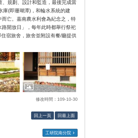
勘查、規劃、設計和監造，最後完成當
水庫(即珊瑚潭)，和輪水系統的建
擊中而亡。嘉南農水利會為紀念之，特
「水路開放日」，每年此時都舉行祭祀
擇住宿旅舍，旅舍並附設有餐/廳提供
修改時間：109-10-30
回上一頁
回最上面
工研院南分院