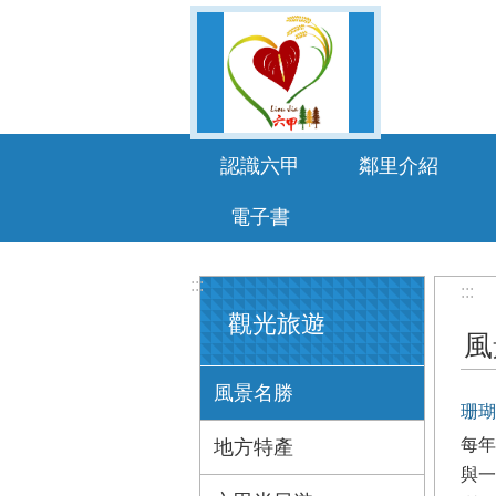
跳到主要內容區塊
認識六甲
鄰里介紹
電子書
:::
:::
觀光旅遊
風
風景名勝
珊瑚
每年
地方特產
與一