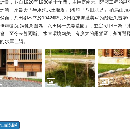
計畫，並自1920至1930的十年間，主持嘉南大圳灌溉工程的
洲第一座最大「半水洗式土堰堤」(後稱「八田堰堤」)的烏山頭
然而，八田卻不幸於1942年5月8日在東海遭美軍的潛艇魚雷
946年劃定銅像周圍為「八田與一夫妻墓園」，並定5月8日為
會，至今未曾間斷。 水庫環境幽美，有廣大的露營區，亦可選
的水庫佳餚。
赤山龍湖巖