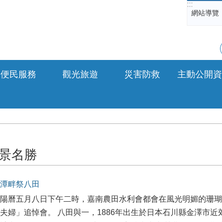
:::
網站導覽
便民服務
觀光旅遊
災害防救
主動公開資
景名勝
潭畔祭八田
陽曆五月八日下午二時，嘉南農田水利會都會在風光明媚的珊瑚
夫婦」追悼會。 八田與一，1886年出生於日本石川縣金澤市近