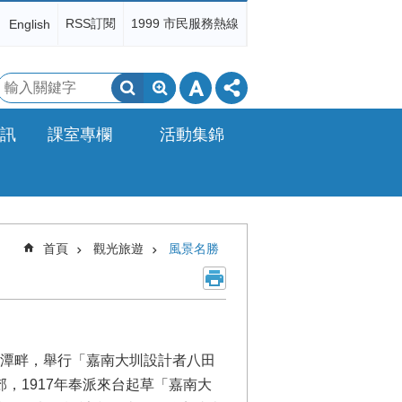
RSS訂閱
1999 市民服務熱線
English
搜
尋
訊
課室專欄
活動集錦
首頁
觀光旅遊
風景名勝
潭畔，舉行「嘉南大圳設計者八田
郊，1917年奉派來台起草「嘉南大