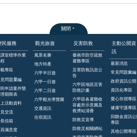
關閉
便民服務
觀光旅遊
災害防救
主動公開資
訊
各課室標準作業
風景名勝
臺南市防空疏散
流程
避難專區
最新消息
地方特產
下載專區
災害防救訊息公
常見問題彙編
六甲半日遊
告
見問題𢑥編
政府資訊公開
六甲一日遊
六甲區地區災害
人民申請案件暨
資訊化專區
防救計畫
六甲二日遊
處理期限表
愛心存摺專區
六甲區各避難收
六甲觀光導覽圖
線上活動資料
容處所示意圖及
健康守護專區
交通資訊
救濟站清冊
意見交流
回饋金資訊公
住宿資訊
防救災宣導
區長信箱
專區
防救災相關網站
網頁滿意度
其他公開專區