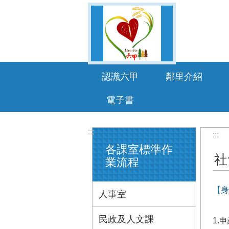
跳到主要內容區塊
認識六甲
鄰里介紹
電子書
:::
:::
各課室標準作
社
業流程
【身
人事室
民政及人文課
1.