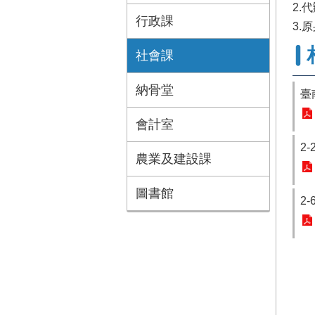
2.
行政課
3.
社會課
納骨堂
臺
會計室
2
農業及建設課
圖書館
2