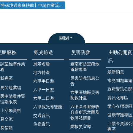
【特殊境遇家庭扶助】申請作業流...
關閉
便民服務
觀光旅遊
災害防救
主動公開資
訊
各課室標準作業
風景名勝
臺南市防空疏散
流程
避難專區
最新消息
地方特產
下載專區
災害防救訊息公
常見問題彙編
六甲半日遊
告
見問題𢑥編
政府資訊公開
六甲一日遊
六甲區地區災害
人民申請案件暨
資訊化專區
防救計畫
六甲二日遊
處理期限表
愛心存摺專區
六甲區各避難收
六甲觀光導覽圖
線上活動資料
容處所示意圖及
健康守護專區
交通資訊
救濟站清冊
意見交流
回饋金資訊公
住宿資訊
防救災宣導
區長信箱
專區