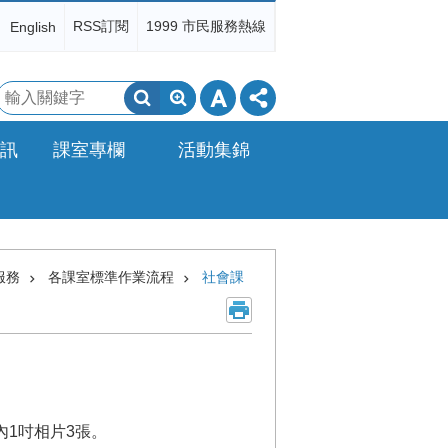
RSS訂閱
1999 市民服務熱線
English
搜
尋
訊
課室專欄
活動集錦
服務
各課室標準作業流程
社會課
內1吋相片3張。