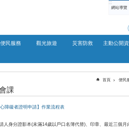
:::
網站導覽
便民服務
觀光旅遊
災害防救
主動公開資
首頁
便民
會課
心障礙者證明申請】作業流程表
申請人身分證影本(未滿14歲以戶口名簿代替)、印章、最近三個月