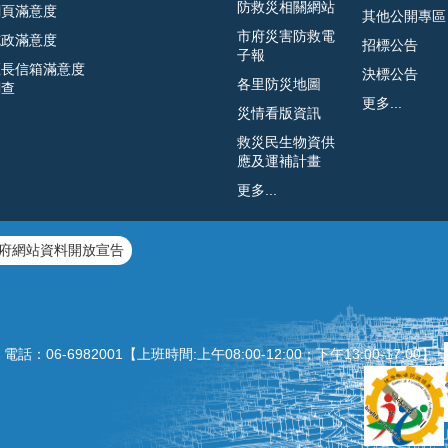
防救災相關網站
網頁滿意度
其他公開專區
市府災害防救電
施政滿意度
招標公告
子報
區長信箱滿意度
決標公告
各里防災地圖
調查
更多...
災情看版資訊
救災民生物資供
應及運補計畫
更多...
府網站資料開放宣告
：06‐6982001【上班時間:上午08:00‐12:00；下午13:00‐1
7:00】