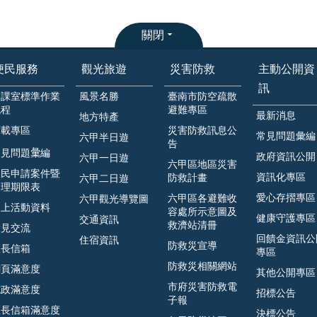
關閉
便民服務
觀光旅遊
災害防救
主動公開資
訊
各課室標準作業
風景名勝
臺南市防空疏散
流程
避難專區
最新消息
地方特產
下載專區
災害防救訊息公
常見問題彙編
六甲半日遊
告
見問題𢑥編
政府資訊公開
六甲一日遊
六甲區地區災害
人民申請案件暨
資訊化專區
防救計畫
六甲二日遊
處理期限表
愛心存摺專區
六甲區各避難收
六甲觀光導覽圖
線上活動資料
容處所示意圖及
健康守護專區
交通資訊
救濟站清冊
意見交流
回饋金資訊公
住宿資訊
防救災宣導
區長信箱
專區
防救災相關網站
網頁滿意度
其他公開專區
市府災害防救電
施政滿意度
招標公告
子報
區長信箱滿意度
決標公告