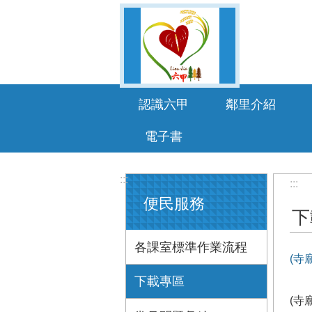
跳到主要內容區塊
認識六甲
鄰里介紹
電子書
:::
:::
便民服務
下
各課室標準作業流程
(寺
下載專區
(寺