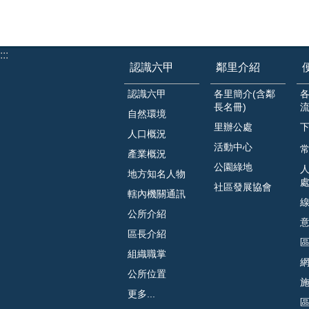
:::
認識六甲
鄰里介紹
認識六甲
各里簡介(含鄰
長名冊)
自然環境
里辦公處
人口概況
活動中心
常
產業概況
公園綠地
地方知名人物
社區發展協會
轄內機關通訊
公所介紹
區長介紹
組織職掌
公所位置
更多...