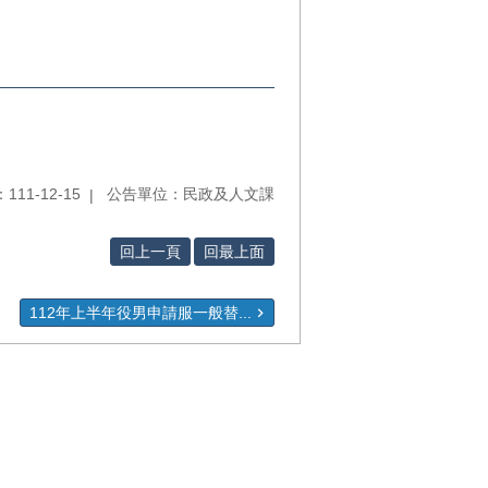
11-12-15
公告單位：民政及人文課
回上一頁
回最上面
112年上半年役男申請服一般替...