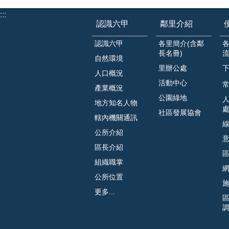
:::
認識六甲
鄰里介紹
認識六甲
各里簡介(含鄰
長名冊)
自然環境
里辦公處
人口概況
活動中心
常
產業概況
公園綠地
地方知名人物
社區發展協會
轄內機關通訊
公所介紹
區長介紹
組織職掌
公所位置
更多...