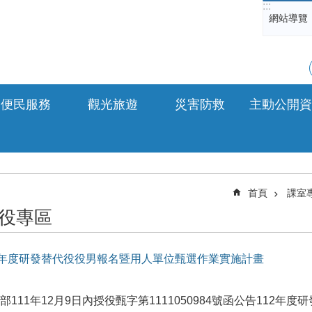
:::
網站導覽
便民服務
觀光旅遊
災害防救
主動公開資
首頁
課室
役專區
2年度研發替代役役男報名暨用人單位甄選作業實施計畫
部111年12月9日內授役甄字第1111050984號函公告112