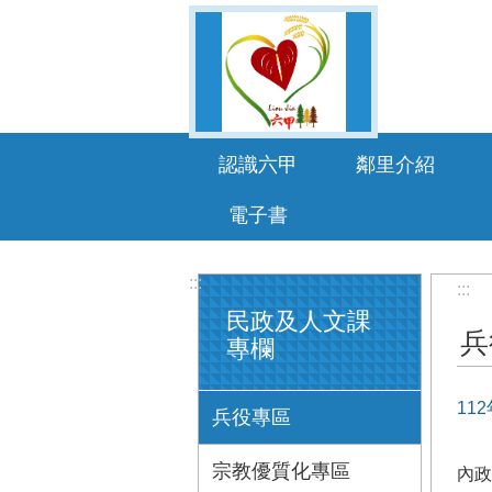
跳到主要內容區塊
認識六甲
鄰里介紹
電子書
:::
:::
民政及人文課
兵
專欄
11
兵役專區
宗教優質化專區
內政