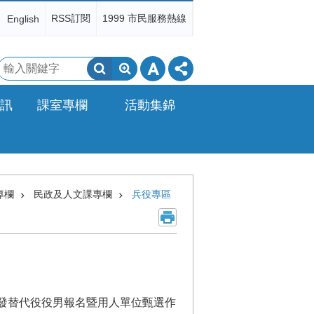
RSS訂閱
1999 市民服務熱線
English
搜
尋
訊
課室專欄
活動集錦
專欄
民政及人文課專欄
兵役專區
年度研發替代役役男報名暨用人單位甄選作