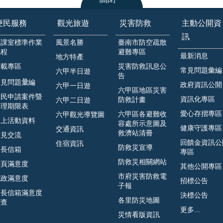
便民服務
觀光旅遊
災害防救
主動公開資
訊
各課室標準作業
風景名勝
臺南市防空疏散
流程
避難專區
最新消息
地方特產
下載專區
災害防救訊息公
常見問題彙編
六甲半日遊
告
見問題𢑥編
政府資訊公開
六甲一日遊
六甲區地區災害
人民申請案件暨
資訊化專區
防救計畫
六甲二日遊
處理期限表
愛心存摺專區
六甲區各避難收
六甲觀光導覽圖
線上活動資料
容處所示意圖及
健康守護專區
交通資訊
救濟站清冊
意見交流
回饋金資訊公
住宿資訊
防救災宣導
區長信箱
專區
防救災相關網站
網頁滿意度
其他公開專區
市府災害防救電
施政滿意度
招標公告
子報
區長信箱滿意度
決標公告
各里防災地圖
調查
更多...
災情看版資訊