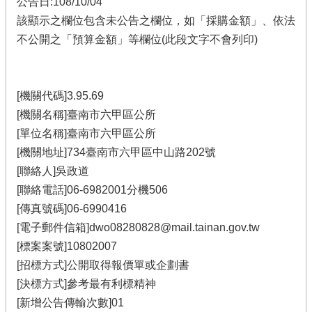
公告日:108/10/04
該顯示之欄位包含未公告之欄位，如「採購金額」、依法
不公開之「預算金額」等欄位(此段文字不會列印)
[機關代碼]3.95.69
[機關名稱]臺南市六甲區公所
[單位名稱]臺南市六甲區公所
[機關地址]734臺南市六甲區中山路202號
[聯絡人]吳政道
[聯絡電話]06-6982001分機506
[傳真號碼]06-6990416
[電子郵件信箱]dwo08280828@mail.tainan.gov.tw
[標案案號]10802007
[招標方式]公開取得報價單或企劃書
[決標方式]參考最有利標精神
[新增公告傳輸次數]01