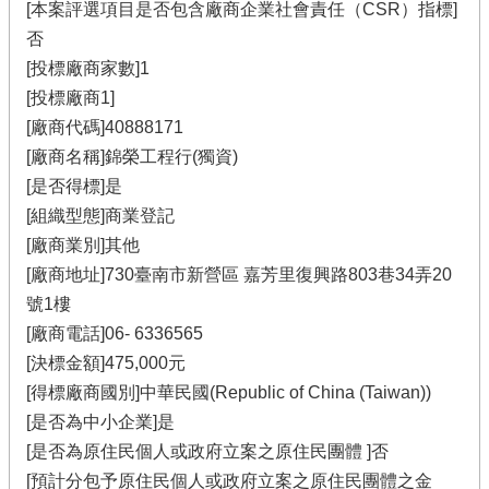
[本案評選項目是否包含廠商企業社會責任（CSR）指標]
否
[投標廠商家數]1
[投標廠商1]
[廠商代碼]40888171
[廠商名稱]錦榮工程行(獨資)
[是否得標]是
[組織型態]商業登記
[廠商業別]其他
[廠商地址]730臺南市新營區 嘉芳里復興路803巷34弄20
號1樓
[廠商電話]06-
6336565
[決標金額]475,000元
[得標廠商國別]中華民國(Republic of China (Taiwan))
[是否為中小企業]是
[是否為原住民個人或政府立案之原住民團體 ]否
[預計分包予原住民個人或政府立案之原住民團體之金