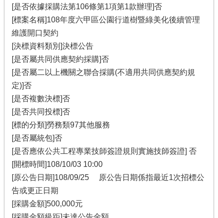
[是否依據採購法第106條第1項第1款辦理]否
[標案名稱]108年度六甲區公園行道樹暨綠美化後續管理
維護開口契約
[決標資料類別]決標公告
[是否屬共同供應契約採購]否
[是否屬二以上機關之聯合採購(不適用共同供應契約規
定)]否
[是否複數決標]否
[是否共同投標]否
[標的分類]勞務類97其他服務
[是否屬統包]否
[是否應依公共工程專業技師簽證規則實施技師簽證] 否
[開標時間]108/10/03 10:00
[原公告日期]108/09/25 原公告日期係指最近1次招標公
告或更正日期
[採購金額]500,000元
[採購金額級距]未達公告金額