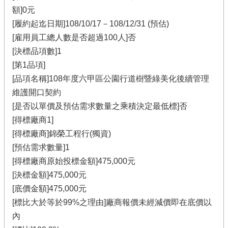
額]0元
[履約起迄日期]108/10/17－108/12/31 (預估)
[雇用員工總人數是否超過100人]否
[決標品項數]1
[第1品項]
[品項名稱]108年度六甲區公園行道樹暨綠美化後續管理
維護開口契約
[是否以單價及預估需求數量之乘積決定最低標]否
[得標廠商1]
[得標廠商]錦榮工程行(獨資)
[預估需求數量]1
[得標廠商原始投標金額]475,000元
[決標金額]475,000元
[底價金額]475,000元
[標比大於等於99%之理由]廠商報價未經減價即在底價以
內