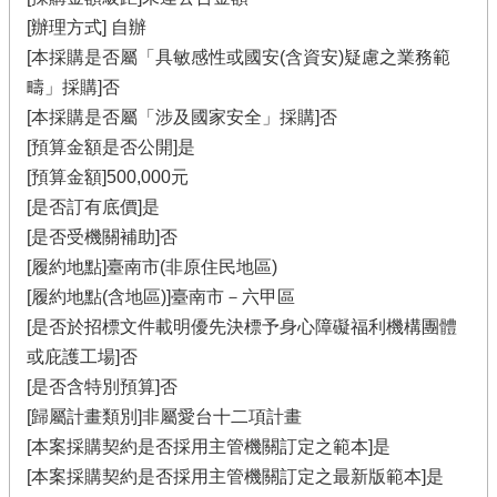
[辦理方式] 自辦
[本採購是否屬「具敏感性或國安(含資安)疑慮之業務範
疇」採購]否
[本採購是否屬「涉及國家安全」採購]否
[預算金額是否公開]是
[預算金額]500,000元
[是否訂有底價]是
[是否受機關補助]否
[履約地點]臺南市(非原住民地區)
[履約地點(含地區)]臺南市－六甲區
[是否於招標文件載明優先決標予身心障礙福利機構團體
或庇護工場]否
[是否含特別預算]否
[歸屬計畫類別]非屬愛台十二項計畫
[本案採購契約是否採用主管機關訂定之範本]是
[本案採購契約是否採用主管機關訂定之最新版範本]是