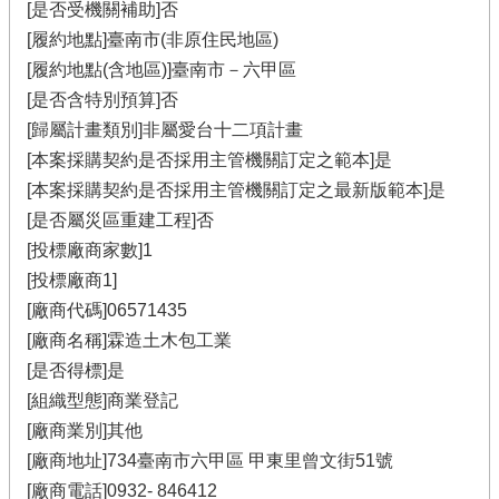
[是否受機關補助]否
[履約地點]臺南市(非原住民地區)
[履約地點(含地區)]臺南市－六甲區
[是否含特別預算]否
[歸屬計畫類別]非屬愛台十二項計畫
[本案採購契約是否採用主管機關訂定之範本]是
[本案採購契約是否採用主管機關訂定之最新版範本]是
[是否屬災區重建工程]否
[投標廠商家數]1
[投標廠商1]
[廠商代碼]06571435
[廠商名稱]霖造土木包工業
[是否得標]是
[組織型態]商業登記
[廠商業別]其他
[廠商地址]734臺南市六甲區 甲東里曾文街51號
[廠商電話]0932-
846412