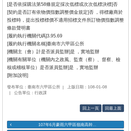
[是否依採購法第58條規定採次低標或次次低標決標]否
[契約是否訂有依物價指數調整價金規定]否 ，得標廠商於
投標時，提出投標標價不適用招標文件所訂物價指數調整
條款聲明書
[履約執行機關代碼]3.95.69
[履約執行機關名稱]臺南市六甲區公所
[機關主（會）計是否派員監辦]是 ，實地監辦
[機關有關單位（機關內之政風、監查（察）、督察、檢
核或稽核單位）是否派員監辦]是 ，實地監辦
[附加說明]
發布單位：臺南市六甲區公所
上版日期：108-01-08
公告單位：行政課
回上一頁
回最上面
107年6月豪雨六甲區嶺南高幹...