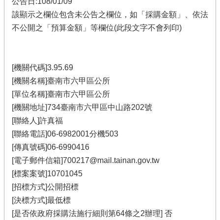
公告日:108/01/09
該顯示之欄位包含未公告之欄位，如「採購金額」、依法
不公開之「預算金額」等欄位(此段文字不會列印)
[機關代碼]3.95.69
[機關名稱]臺南市六甲區公所
[單位名稱]臺南市六甲區公所
[機關地址]734臺南市六甲區中山路202號
[聯絡人]許真福
[聯絡電話]06-6982001分機503
[傳真號碼]06-6990416
[電子郵件信箱]700217@mail.tainan.gov.tw
[標案案號]10701045
[招標方式]公開招標
[決標方式]最低標
[是否依政府採購法施行細則第64條之2辦理] 否