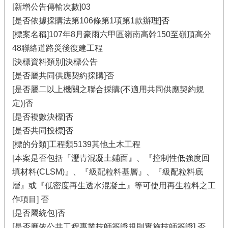
[新增公告傳輸次數]03
[是否依據採購法第106條第1項第1款辦理]否
[標案名稱]107年8月豪雨六甲區嶺南高幹150至嶺頂高分
48聯絡道路災後復建工程
[決標資料類別]決標公告
[是否屬共同供應契約採購]否
[是否屬二以上機關之聯合採購(不適用共同供應契約規
定)]否
[是否複數決標]否
[是否共同投標]否
[標的分類]工程類5139其他土木工程
[本案是否包括『瀝青混凝土鋪面』、『控制性低強度回
填材料(CLSM)』、『級配粒料基層』、『級配粒料底
層』或『低密度再生透水混凝土』等可使用再生粒料之工
作項目] 否
[是否屬統包]否
[是否應依公共工程專業技師簽證規則實施技師簽證] 否