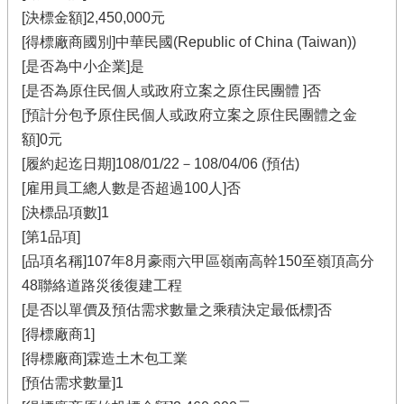
[決標金額]2,450,000元
[得標廠商國別]中華民國(Republic of China (Taiwan))
[是否為中小企業]是
[是否為原住民個人或政府立案之原住民團體 ]否
[預計分包予原住民個人或政府立案之原住民團體之金
額]0元
[履約起迄日期]108/01/22－108/04/06 (預估)
[雇用員工總人數是否超過100人]否
[決標品項數]1
[第1品項]
[品項名稱]107年8月豪雨六甲區嶺南高幹150至嶺頂高分
48聯絡道路災後復建工程
[是否以單價及預估需求數量之乘積決定最低標]否
[得標廠商1]
[得標廠商]霖造土木包工業
[預估需求數量]1