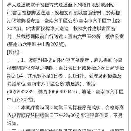
專人送達或電子投標方式送達至下列收件地點或網站：
(1)書面投標郵遞送達：投標文件應以書面密封，於截標
期限前郵遞寄達：臺南六甲區公所(臺南市六甲區中山路
202號)。(2)書面投標專人送達：投標文件應以書面密
封，於截標期限前自行送達：臺南六甲區公所二樓收發室
(臺南市六甲區中山路202號)。
[其他]：
﹝一﹞1、廠商對招標文件內容有疑義者，應以書面向招
標機關請求釋疑之期限：自公告日起或邀標之次日起等標
期之1/4，其尾數不足1日者，以1日計。受理廠商疑義及
異議單位:臺南市六甲區公所(農建課)，電話:
(06)6982285，傳真:(06)699-0416，地址：臺南市六甲區
中山路202號。
﹝二﹞本案評審時間：於當日審標程序完成後，合格廠商
依投標順序於開標當日下午2時00分辦理評審作業，不另
通知。