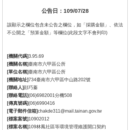
公告日：109/07/28
該顯示之欄位包含未公告之欄位，如「採購金額」、依法
不公開之「預算金額」等欄位(此段文字不會列印)
[機關代碼]
3.95.69
[機關名稱]
臺南市六甲區公所
[單位名稱]
臺南市六甲區公所
[機關地址]
734臺南市六甲區中山路202號
[聯絡人]
顔巧蓁
[聯絡電話]
(06)6982001分機508
[傳真號碼]
(06)6990416
[電子郵件信箱]
chakde311@mail.tainan.gov.tw
[標案案號]
10902012
[標案名稱]
109林鳳社區等環境管理維護開口契約