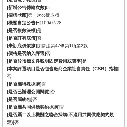
[新增公告傳輸次數]
01
[招標狀態]
第一次公開取得
[機關自定公告日]
109/07/28
[是否複數決標]
是
[是否訂有底價]
否
[未訂底價依據]
採購法第47條第1項第2款
[價格是否納入評選]
否
[是否於招標文件載明固定費用或費率]
是
[本案評選項目是否包含廠商企業社會責任（CSR）指標]
否
[是否屬特殊採購]
否
[是否已辦理公開閱覽]
否
[是否屬統包]
否
[是否屬共同供應契約採購]
否
[是否屬二以上機關之聯合採購(不適用共同供應契約規
定)]
否