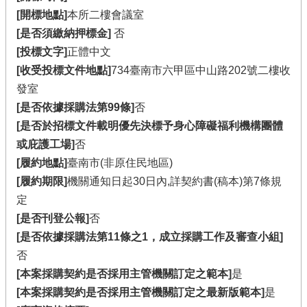
[開標地點]
本所二樓會議室
[是否須繳納押標金]
否
[投標文字]
正體中文
[收受投標文件地點]
734臺南市六甲區中山路202號二樓收
發室
[是否依據採購法第99條]
否
[是否於招標文件載明優先決標予身心障礙福利機構團體
或庇護工場]
否
[履約地點]
臺南市(非原住民地區)
[履約期限]
機關通知日起30日內,詳契約書(稿本)第7條規
定
[是否刊登公報]
否
[是否依據採購法第11條之1，成立採購工作及審查小組]
否
[本案採購契約是否採用主管機關訂定之範本]
是
[本案採購契約是否採用主管機關訂定之最新版範本]
是