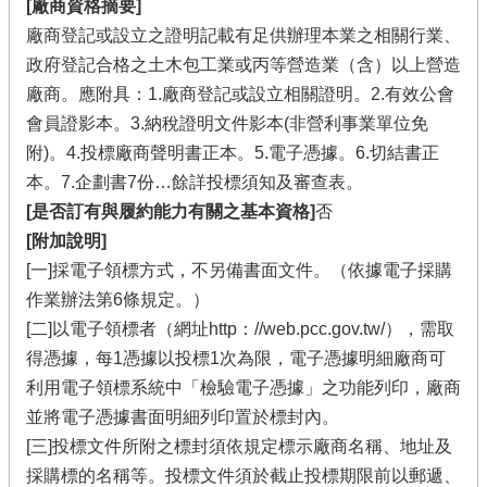
[廠商資格摘要]
廠商登記或設立之證明記載有足供辦理本業之相關行業、
政府登記合格之土木包工業或丙等營造業（含）以上營造
廠商。應附具：1.廠商登記或設立相關證明。2.有效公會
會員證影本。3.納稅證明文件影本(非營利事業單位免
附)。4.投標廠商聲明書正本。5.電子憑據。6.切結書正
本。7.企劃書7份…餘詳投標須知及審查表。
[是否訂有與履約能力有關之基本資格]
否
[附加說明]
[一]採電子領標方式，不另備書面文件。（依據電子採購
作業辦法第6條規定。）
[二]以電子領標者（網址http：//web.pcc.gov.tw/），需取
得憑據，每1憑據以投標1次為限，電子憑據明細廠商可
利用電子領標系統中「檢驗電子憑據」之功能列印，廠商
並將電子憑據書面明細列印置於標封內。
[三]投標文件所附之標封須依規定標示廠商名稱、地址及
採購標的名稱等。投標文件須於截止投標期限前以郵遞、