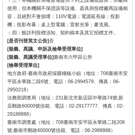
﹝三﹞本機關於簡報會場提供下列之設備或器具，供廠商
使用，但本機關不保證該等設備、器具與投標廠商設備相
容，且絕對不會損壞：110V電源；電源延長線；投影
機；投影布幕；桌上型電腦；雷射光筆；麥克風。
﹝四﹞餘詳列投標須知、契約稿本及其它招標文件。
[是否刊登英文公告]
否
[疑義、異議、申訴及檢舉受理單位]
[疑義、異議受理單位]
臺南市六甲區公所
[檢舉受理單位]
地方政府-臺南市政府採購稽核小組（地址：708臺南市安
平區永華路二段6號、電話：06-2994579、傳真：06-
2950218）
法務部調查局（地址：231新北市新店區中華路74號;新
店郵政60000號信箱、電話：02-29177777、傳真：02-
29188888）
臺南市調查處（地址：708臺南市安平區永華路二段208
號;臺南市郵政60000號信箱、電話：06-2988888）