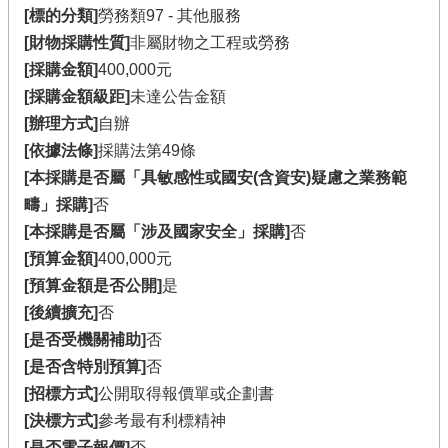
[標的分類]
勞務類97 - 其他服務
[財物採購性質]
非屬財物之工程或勞務
[採購金額]
400,000元
[採購金額級距]
未達公告金額
[辦理方式]
自辦
[依據法條]
採購法第49條
[本採購是否屬「具敏感性或國安(含資安)疑慮之業務範
疇」採購]
否
[本採購是否屬「涉及國家安全」採購]
否
[預算金額]
400,000元
[預算金額是否公開]
是
[後續擴充]
否
[是否受機關補助]
否
[是否含特別預算]
否
[招標方式]
公開取得報價單或企劃書
[決標方式]
參考最有利標精神
[是否電子報價]
否