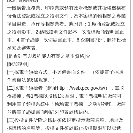
一般廣告服務業、印刷業或領有政府機關或其授權機構核
發合法登記或設立之證明文件，為本案標的物相關之專業
項目製造、承作等相關業者。應附具：1.廠商登記或設立
之證明影本。2.納稅證明文件影本。3.投標廠商聲明書正
本。4.電子憑據。5.切結書正本。6.企劃書7份…餘詳投標
須知及審查表。
[是否訂有與履約能力有關之基本資格]否
[附加說明]
[一]採電子領標方式，不另備書面文件。（依據電子採購
作業辦法第6條規定。）
[二]以電子領標者（網址http：//web.pcc.gov.tw/），需取
得憑據，每1憑據以投標1次為限，電子憑據明細廠商可
利用電子領標系統中「檢驗電子憑據」之功能列印，廠商
並將電子憑據書面明細列印置於標封內。
[三]投標文件所附之標封須依規定標示廠商名稱、地址及
採購標的名稱等。投標文件須於截止投標期限前以郵遞、