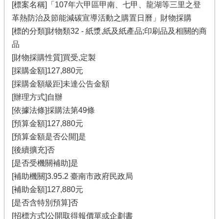
[標案名稱]「107年六甲區甲南、七甲、龍湖等三里之登
革熱防治及節能減碳宣導活動之購置日曆」財物採購
[標的分類]財物類32 - 紙漿,紙及紙產品;印刷品及相關的商
品
[財物採購性質]買受,定製
[採購金額]127,880元
[採購金額級距]未達公告金額
[辦理方式]自辦
[依據法條]採購法第49條
[預算金額]127,880元
[預算金額是否公開]是
[後續擴充]否
[是否受機關補助]是
[補助機關]3.95.2 臺南市政府民政局
[補助金額]127,880元
[是否含特別預算]否
[招標方式]公開取得報價單或企劃書