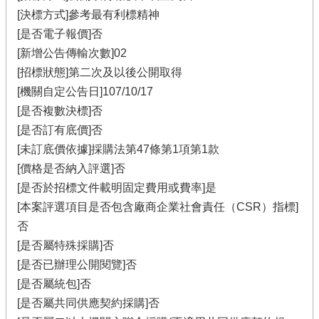
[決標方式]參考最有利標精神
[是否電子報價]否
[新增公告傳輸次數]02
[招標狀態]第二次及以後公開取得
[機關自定公告日]107/10/17
[是否複數決標]否
[是否訂有底價]否
[未訂底價依據]採購法第47條第1項第1款
[價格是否納入評選]否
[是否於招標文件載明固定費用或費率]是
[本案評選項目是否包含廠商企業社會責任（CSR）指標]
否
[是否屬特殊採購]否
[是否已辦理公開閱覽]否
[是否屬統包]否
[是否屬共同供應契約採購]否