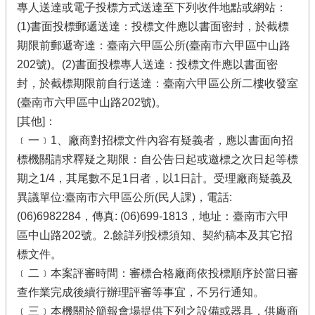
專人送達或電子投標方式送達至下列收件地點或網站：
(1)書面投標郵遞送達：投標文件應以書面密封，於截標
期限前郵遞寄達：臺南六甲區公所(臺南市六甲區中山路
202號)。(2)書面投標專人送達：投標文件應以書面密
封，於截標期限前自行送達：臺南六甲區公所二樓收發室
(臺南市六甲區中山路202號)。
[其他]：
﹝一﹞1、廠商對招標文件內容有疑義者，應以書面向招
標機關請求釋疑之期限：自公告日起或邀標之次日起等標
期之1/4，其尾數不足1日者，以1日計。受理廠商疑義及
異議單位:臺南市六甲區公所(民人課)，電話:
(06)6982284，傳真: (06)699-1813，地址：臺南市六甲
區中山路202號。2.餘詳列投標須知、契約稿本及其它招
標文件。
﹝二﹞本案評審時間：審標合格廠商依投標順序於當日審
查作業完成後續行辦理評審等事宜，不另行通知。
﹝三﹞本機關於簡報會場提供下列之設備或器具，供廠商