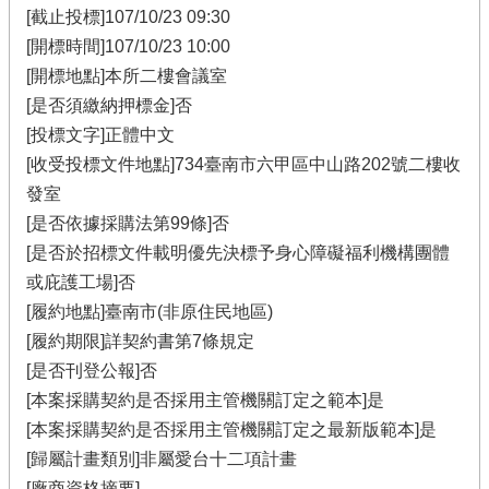
[截止投標]107/10/23 09:30
[開標時間]107/10/23 10:00
[開標地點]本所二樓會議室
[是否須繳納押標金]否
[投標文字]正體中文
[收受投標文件地點]734臺南市六甲區中山路202號二樓收
發室
[是否依據採購法第99條]否
[是否於招標文件載明優先決標予身心障礙福利機構團體
或庇護工場]否
[履約地點]臺南市(非原住民地區)
[履約期限]詳契約書第7條規定
[是否刊登公報]否
[本案採購契約是否採用主管機關訂定之範本]是
[本案採購契約是否採用主管機關訂定之最新版範本]是
[歸屬計畫類別]非屬愛台十二項計畫
[廠商資格摘要]