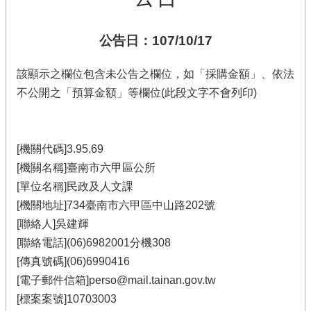
公告日：107/10/17
該顯示之欄位包含未公告之欄位，如「採購金額」、依法
不公開之「預算金額」等欄位(此段文字不會列印)
[機關代碼]3.95.69
[機關名稱]臺南市六甲區公所
[單位名稱]民政及人文課
[機關地址]734臺南市六甲區中山路202號
[聯絡人]吳建輝
[聯絡電話](06)6982001分機308
[傳真號碼](06)6990416
[電子郵件信箱]perso@mail.tainan.gov.tw
[標案案號]10703003