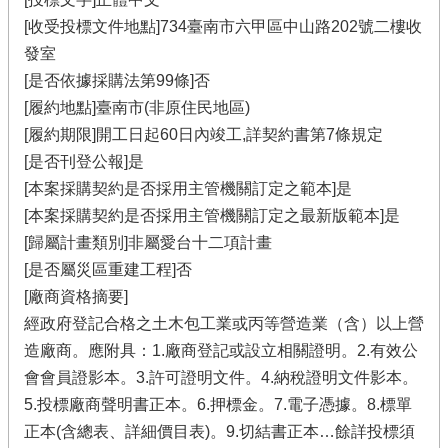
[收受投標文件地點]734臺南市六甲區中山路202號二樓收
發室
[是否依據採購法第99條]否
[履約地點]臺南市(非原住民地區)
[履約期限]開工日起60日內竣工,詳契約書第7條規定
[是否刊登公報]是
[本案採購契約是否採用主管機關訂定之範本]是
[本案採購契約是否採用主管機關訂定之最新版範本]是
[歸屬計畫類別]非屬愛台十二項計畫
[是否屬災區重建工程]否
[廠商資格摘要]
經政府登記合格之土木包工業或丙等營造業（含）以上營
造廠商。應附具：1.廠商登記或設立相關證明。2.有效公
會會員證影本。3.許可證明文件。4.納稅證明文件影本。
5.投標廠商聲明書正本。6.押標金。7.電子憑據。8.標單
正本(含總表、詳細價目表)。9.切結書正本…餘詳投標須