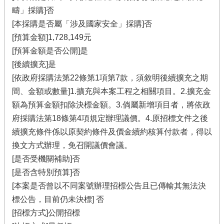
疇」採購]否
[本採購是否屬「涉及國家安全」採購]否
[預算金額]1,728,149元
[預算金額是否公開]是
[後續擴充]是
[依政府採購法第22條第1項第7款，須敘明後續擴充之期
間、金額或數量]1.擴充與本案工程之相關項目。2.擴充金
額為預算金額扣除決標金額。3.倘屬新增項目者，將依政
府採購法第18條第4項規定辦理議價。4.原招標文件之後
續擴充條件係以原契約條件及價金續約核算付款者，得以
換文方式辦理，免召開議價會議。
[是否受機關補助]否
[是否含特別預算]否
[本案是否曾以不同案號辦理招標公告且已傳輸其無法決
標公告，目前仍未決標] 否
[招標方式]公開招標