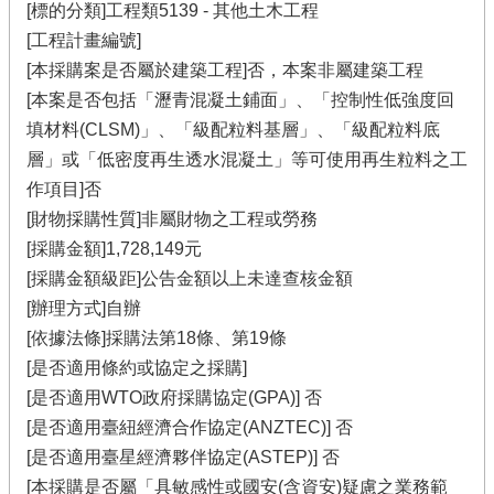
[標的分類]工程類5139 - 其他土木工程
[工程計畫編號]
[本採購案是否屬於建築工程]否，本案非屬建築工程
[本案是否包括「瀝青混凝土鋪面」、「控制性低強度回
填材料(CLSM)」、「級配粒料基層」、「級配粒料底
層」或「低密度再生透水混凝土」等可使用再生粒料之工
作項目]否
[財物採購性質]非屬財物之工程或勞務
[採購金額]1,728,149元
[採購金額級距]公告金額以上未達查核金額
[辦理方式]自辦
[依據法條]採購法第18條、第19條
[是否適用條約或協定之採購]
[是否適用WTO政府採購協定(GPA)] 否
[是否適用臺紐經濟合作協定(ANZTEC)] 否
[是否適用臺星經濟夥伴協定(ASTEP)] 否
[本採購是否屬「具敏感性或國安(含資安)疑慮之業務範