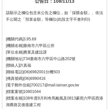
公告日：108/11/13
該顯示之欄位包含未公告之欄位，如「採購金額」、依法
不公開之「預算金額」等欄位(此段文字不會列印)
[機關代碼]3.95.69
[機關名稱]臺南市六甲區公所
[單位名稱]農業及建設課
[機關地址]734臺南市六甲區中山路202號
[聯絡人]許真福
[聯絡電話](06)6982001分機503
[傳真號碼](06)6990416
[電子郵件信箱]700217@mail.tainan.gov.tw
[標案案號]10801044
[標案名稱]108年度8月利奇馬颱風及0813豪雨六甲區西港
湖農路災後復建工程