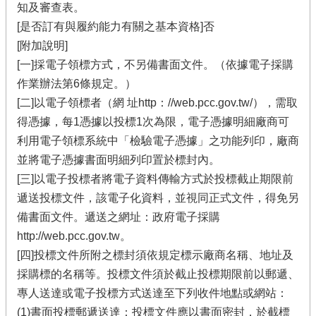
知及審查表。
[是否訂有與履約能力有關之基本資格]否
[附加說明]
[一]採電子領標方式，不另備書面文件。（依據電子採購
作業辦法第6條規定。）
[二]以電子領標者（網 址http：//web.pcc.gov.tw/），需取
得憑據，每1憑據以投標1次為限，電子憑據明細廠商可
利用電子領標系統中「檢驗電子憑據」之功能列印，廠商
並將電子憑據書面明細列印置於標封內。
[三]以電子投標者將電子資料傳輸方式於投標截止期限前
遞送投標文件，該電子化資料，並視同正式文件，得免另
備書面文件。遞送之網址：政府電子採購
http://web.pcc.gov.tw。
[四]投標文件所附之標封須依規定標示廠商名稱、地址及
採購標的名稱等。投標文件須於截止投標期限前以郵遞、
專人送達或電子投標方式送達至下列收件地點或網站：
(1)書面投標郵遞送達：投標文件應以書面密封，於截標