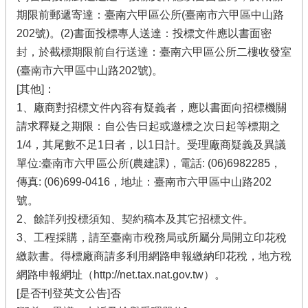
期限前郵遞寄達：臺南六甲區公所(臺南市六甲區中山路
202號)。(2)書面投標專人送達：投標文件應以書面密
封，於截標期限前自行送達：臺南六甲區公所二樓收發室
(臺南市六甲區中山路202號)。
[其他]：
1、廠商對招標文件內容有疑義者，應以書面向招標機關
請求釋疑之期限：自公告日起或邀標之次日起等標期之
1/4，其尾數不足1日者，以1日計。受理廠商疑義及異議
單位:臺南市六甲區公所(農建課)，電話: (06)6982285，
傳真: (06)699-0416，地址：臺南市六甲區中山路202
號。
2、餘詳列投標須知、契約稿本及其它招標文件。
3、工程採購，請至臺南市稅務局或所屬分局開立印花稅
繳款書。得標廠商請多利用網路申報繳納印花稅，地方稅
網路申報網址（http://net.tax.nat.gov.tw）。
[是否刊登英文公告]否