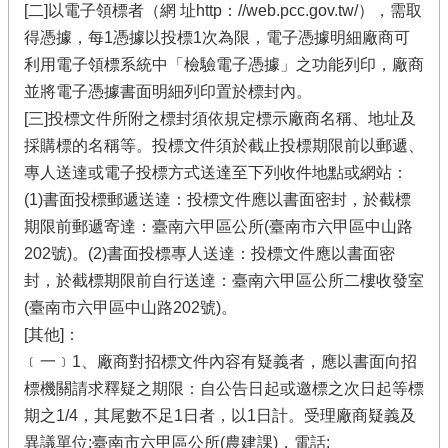
[二]以電子領標者（網 址http：//web.pcc.gov.tw/），需取
得憑據，每1憑據以投標1次為限，電子憑據明細廠商可
利用電子領標系統中「檢驗電子憑據」之功能列印，廠商
並將電子憑據書面明細列印置於標封內。
[三]投標文件所附之標封須依規定標示廠商名稱、地址及
採購標的名稱等。投標文件須於截止投標期限前以郵遞、
專人送達或電子投標方式送達至下列收件地點或網站：
(1)書面投標郵遞送達：投標文件應以書面密封，於截標
期限前郵遞寄達：臺南六甲區公所(臺南市六甲區中山路
202號)。(2)書面投標專人送達：投標文件應以書面密
封，於截標期限前自行送達：臺南六甲區公所二樓收發室
(臺南市六甲區中山路202號)。
[其他]：
﹝一﹞1、廠商對招標文件內容有疑義者，應以書面向招
標機關請求釋疑之期限：自公告日起或邀標之次日起等標
期之1/4，其尾數不足1日者，以1日計。受理廠商疑義及
異議單位:臺南市六甲區公所(農建課)，電話: