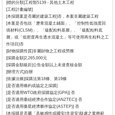
[標的分類]工程類5139 - 其他土木工程
[工程計畫編號]
[本採購案是否屬於建築工程]否，本案非屬建築工程
[本案是否包括「瀝青混凝土鋪面」、「控制性低強度回
填材料(CLSM)」、「級配粒料基層」、「級配粒料底
層」或「低密度再生透水混凝土」等可使用再生粒料之工
作項目]否
[財物採購性質]非屬財物之工程或勞務
[採購金額]2,265,000元
[採購金額級距]公告金額以上未達查核金額
[辦理方式]自辦
[依據法條]採購法第18條、第19條
[是否適用條約或協定之採購]
[是否適用WTO政府採購協定(GPA)] 否
[是否適用臺紐經濟合作協定(ANZTEC)] 否
[是否適用臺星經濟夥伴協定(ASTEP)] 否
[本採購是否屬「具敏感性或國安(含資安)疑慮之業務範