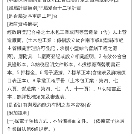
[歸屬計畫類別]非屬愛台十二項計畫
[是否屬災區重建工程]否
[廠商資格摘要]
經政府登記合格之土木包工業或丙等營造業（含）以上營
造廠商。(土木包工業：係指設立於台南市或毗臨縣市經
主管機關辦理許可登記，承攬小型綜合營繕工程之廠
商)。應附具：1.廠商登記或設立相關證明。2.有效公會會
員證影本。3.納稅證明文件影本。4.投標廠商聲明書正
本。5.押標金。6.電子憑據。7.標單正本(含總表及詳細價
目表正本)。8.承攬工程手冊〈土木包工業：第四、七、
八頁。營造業：第四、七、八、十一頁〉。9.切結書正
本…餘詳投標須知及審查表。
[是否訂有與履約能力有關之基本資格]否
[附加說明]
[一]採電子領標方式，不另備書面文件。（依據電子採購
作業辦法第6條規定。）