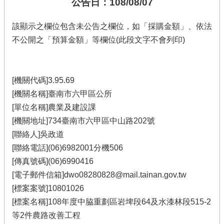
公告日：108/08/07
該顯示之欄位包含未公告之欄位，如「採購金額」、依法
不公開之「預算金額」等欄位(此段文字不會列印)
[機關代碼]3.95.69
[機關名稱]臺南市六甲區公所
[單位名稱]農業及建設課
[機關地址]734臺南市六甲區中山路202號
[聯絡人]吳政道
[聯絡電話](06)6982001分機506
[傳真號碼](06)6990416
[電子郵件信箱]dwo08280828@mail.tainan.gov.tw
[標案案號]10801026
[標案名稱]108年度中脇重劃區岩埤段64及水漆林段515-2
等2件農路改善工程