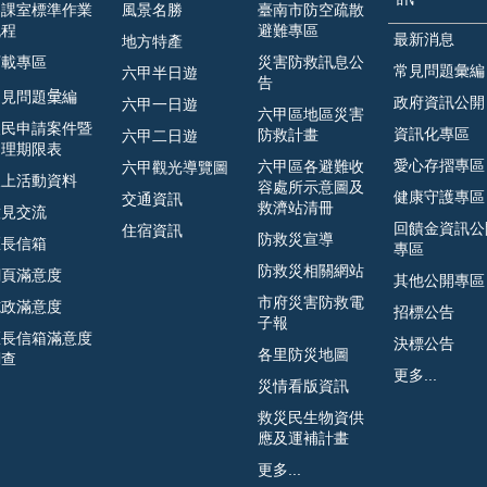
各課室標準作業
風景名勝
臺南市防空疏散
流程
避難專區
最新消息
地方特產
下載專區
災害防救訊息公
常見問題彙編
六甲半日遊
告
見問題𢑥編
政府資訊公開
六甲一日遊
六甲區地區災害
人民申請案件暨
資訊化專區
防救計畫
六甲二日遊
處理期限表
愛心存摺專區
六甲區各避難收
六甲觀光導覽圖
線上活動資料
容處所示意圖及
健康守護專區
交通資訊
救濟站清冊
意見交流
回饋金資訊公
住宿資訊
防救災宣導
區長信箱
專區
防救災相關網站
網頁滿意度
其他公開專區
市府災害防救電
施政滿意度
招標公告
子報
區長信箱滿意度
決標公告
各里防災地圖
調查
更多...
災情看版資訊
救災民生物資供
應及運補計畫
更多...