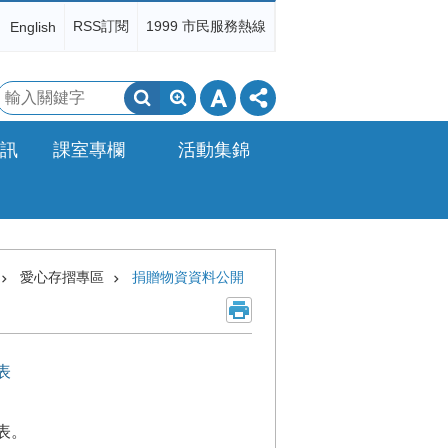
RSS訂閱
1999 市民服務熱線
English
搜
尋
訊
課室專欄
活動集錦
愛心存摺專區
捐贈物資資料公開
表
表。