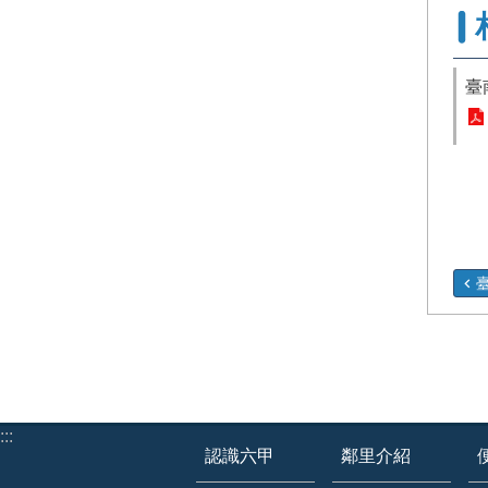
臺
臺
:::
認識六甲
鄰里介紹