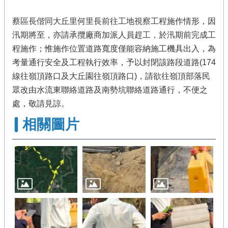
蔡區長偕同大丘里何里長前往工地視察工程施作情形，因
汛期將至，亦請承攬廠商加派人員趕工，於汛期前完成工
程施作；惟施作位置道路寬度僅能容納施工機具出入，為
考量通行安全及工程執行效率，予以封閉該路段道路(174
線往嶺頂路口及大丘園往嶺頂路口)，請欲往嶺頂部落民
眾改由水流東聯絡道路及南勢坑聯絡道路通行，不便之
處，敬請見諒。
相關圖片