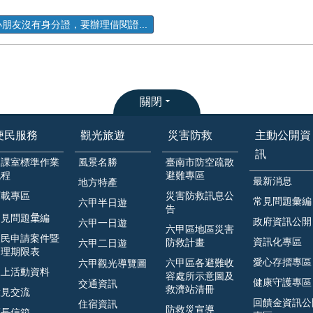
小朋友沒有身分證，要辦理借閱證...
關閉
便民服務
觀光旅遊
災害防救
主動公開資
訊
各課室標準作業
風景名勝
臺南市防空疏散
流程
避難專區
最新消息
地方特產
下載專區
災害防救訊息公
常見問題彙編
六甲半日遊
告
見問題𢑥編
政府資訊公開
六甲一日遊
六甲區地區災害
人民申請案件暨
資訊化專區
防救計畫
六甲二日遊
處理期限表
愛心存摺專區
六甲區各避難收
六甲觀光導覽圖
線上活動資料
容處所示意圖及
健康守護專區
交通資訊
救濟站清冊
意見交流
回饋金資訊公
住宿資訊
防救災宣導
區長信箱