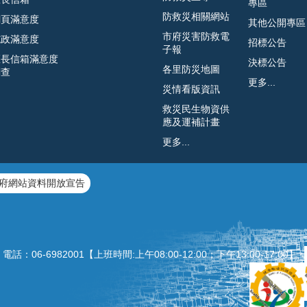
專區
防救災相關網站
網頁滿意度
其他公開專區
市府災害防救電
施政滿意度
招標公告
子報
區長信箱滿意度
決標公告
各里防災地圖
調查
更多...
災情看版資訊
救災民生物資供
應及運補計畫
更多...
府網站資料開放宣告
：06‐6982001【上班時間:上午08:00‐12:00；下午13:00‐1
7:00】