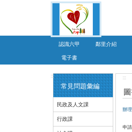
跳到主要內容區塊
認識六甲
鄰里介紹
電子書
:::
:::
常見問題彙編
圖
民政及人文課
辦理
行政課
申請