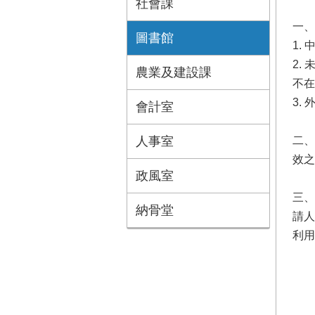
社會課
一、
圖書館
1.
2.
農業及建設課
不在
3.
會計室
人事室
二、
效之
政風室
三、
納骨堂
請人
利用