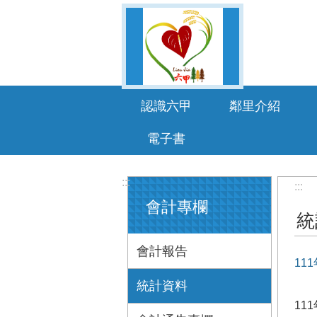
跳到主要內容區塊
認識六甲
鄰里介紹
電子書
:::
:::
會計專欄
統
會計報告
11
統計資料
11