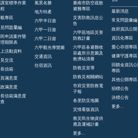
各課室標準作業
風景名勝
臺南市防空疏散
流程
避難專區
最新消息
地方特產
下載專區
災害防救訊息公
常見問題彙編
六甲半日遊
告
見問題𢑥編
政府資訊公開
六甲一日遊
六甲區地區災害
人民申請案件暨
資訊化專區
防救計畫
六甲二日遊
處理期限表
愛心存摺專區
六甲區各避難收
六甲觀光導覽圖
線上活動資料
容處所示意圖及
健康守護專區
交通資訊
救濟站清冊
意見交流
回饋金資訊公
住宿資訊
防救災宣導
區長信箱
專區
防救災相關網站
網頁滿意度
其他公開專區
市府災害防救電
施政滿意度
招標公告
子報
區長信箱滿意度
決標公告
各里防災地圖
調查
更多...
災情看版資訊
救災民生物資供
應及運補計畫
更多...