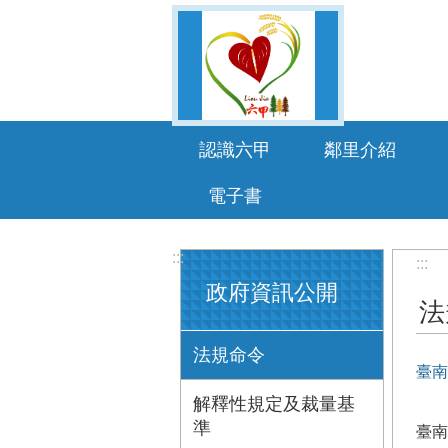
跳到主要內容區塊
認識六甲
鄰里介紹
電子書
:::
:::
政府資訊公開
法
法規命令
臺南
解釋性規定及裁量基
準
臺南