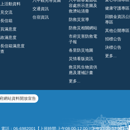
六甲區各避難收
六甲觀光導覽圖
線上活動資料
容處所示意圖及
健康守護專區
交通資訊
救濟站清冊
意見交流
回饋金資訊公
住宿資訊
防救災宣導
區長信箱
專區
防救災相關網站
網頁滿意度
其他公開專區
市府災害防救電
施政滿意度
招標公告
子報
區長信箱滿意度
決標公告
各里防災地圖
調查
更多...
災情看版資訊
救災民生物資供
應及運補計畫
更多...
府網站資料開放宣告
：06‐6982001【上班時間:上午08:00‐12:00；下午13:00‐1
7:00】