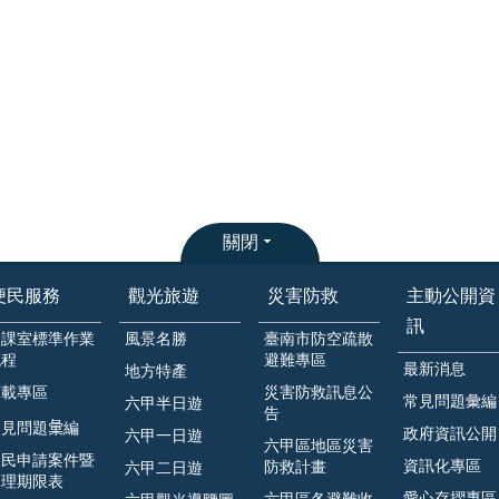
關閉
便民服務
觀光旅遊
災害防救
主動公開資
訊
各課室標準作業
風景名勝
臺南市防空疏散
流程
避難專區
最新消息
地方特產
下載專區
災害防救訊息公
常見問題彙編
六甲半日遊
告
見問題𢑥編
政府資訊公開
六甲一日遊
六甲區地區災害
人民申請案件暨
資訊化專區
防救計畫
六甲二日遊
處理期限表
愛心存摺專區