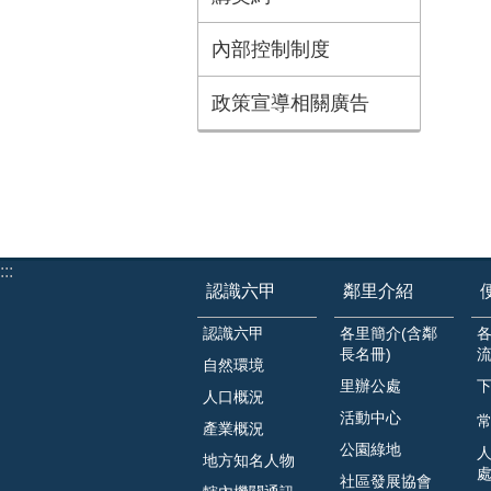
內部控制制度
政策宣導相關廣告
:::
認識六甲
鄰里介紹
認識六甲
各里簡介(含鄰
長名冊)
自然環境
里辦公處
人口概況
活動中心
常
產業概況
公園綠地
地方知名人物
社區發展協會