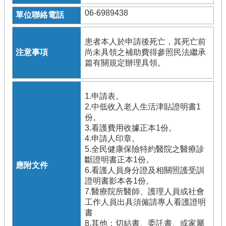
06-6989438
患者本人於申請後死亡，其死亡前
尚未具領之補助費得參照民法繼承
篇有關規定辦理具領。
1.申請表。
2.中低收入老人生活津貼證明書1
份。
3.看護費用收據正本1份。
4.申請人印章。
5.全民健康保險特約醫院之醫療診
斷證明書正本1份。
6.看護人員身分證及相關照護受訓
證明書影本各1份。
7.醫療院所醫師、護理人員或社會
工作人員出具須僱請專人看護證明
書
8.其他：切結書、委託書、或家屬