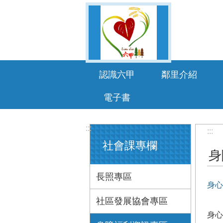
跳到主要內容區塊
認識六甲
鄰里介紹
電子書
:::
:::
社會課專欄
身
長照專區
身心
社區發展協會專區
身心