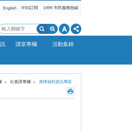
RSS訂閱
1999 市民服務熱線
English
搜
尋
訊
課室專欄
活動集錦
欄
社會課專欄
身障福利資訊專區