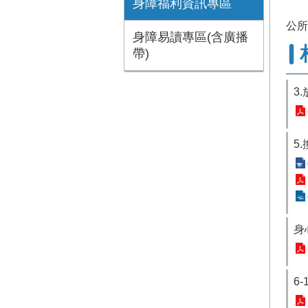
身障福利資訊專區
公所
身障易讀專區(含廣播
帶)
3
5
身
6