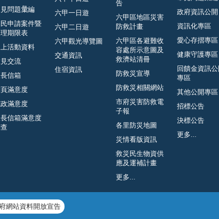
告
見問題𢑥編
政府資訊公開
六甲一日遊
六甲區地區災害
人民申請案件暨
資訊化專區
防救計畫
六甲二日遊
處理期限表
愛心存摺專區
六甲區各避難收
六甲觀光導覽圖
線上活動資料
容處所示意圖及
健康守護專區
交通資訊
救濟站清冊
意見交流
回饋金資訊公
住宿資訊
防救災宣導
區長信箱
專區
防救災相關網站
網頁滿意度
其他公開專區
市府災害防救電
施政滿意度
招標公告
子報
區長信箱滿意度
決標公告
各里防災地圖
調查
更多...
災情看版資訊
救災民生物資供
應及運補計畫
更多...
府網站資料開放宣告