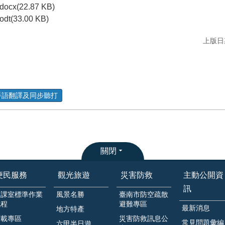
docx(22.87 KB)
odt(33.00 KB)
上版日期
手語翻譯及同步聽打
關閉
便民服務
觀光旅遊
災害防救
主動公開資
訊
各課室標準作業
風景名勝
臺南市防空疏散
流程
避難專區
最新消息
地方特產
下載專區
災害防救訊息公
常見問題彙編
六甲半日遊