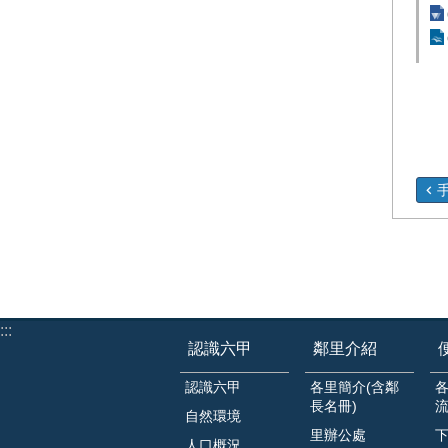
:::
認識六甲
鄰里介紹
認識六甲
各里簡介(含鄰
長名冊)
自然環境
里辦公處
人口概況