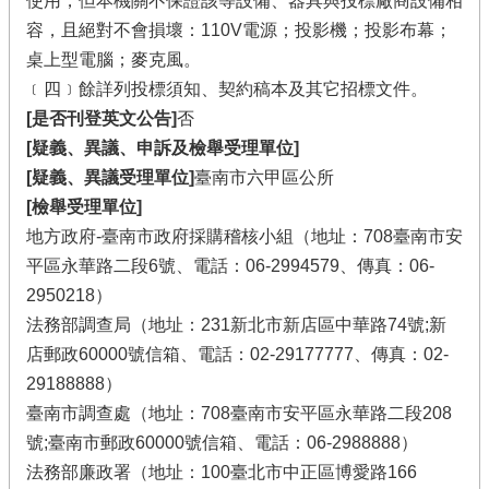
使用，但本機關不保證該等設備、器具與投標廠商設備相
容，且絕對不會損壞：110V電源；投影機；投影布幕；
桌上型電腦；麥克風。
﹝四﹞餘詳列投標須知、契約稿本及其它招標文件。
[是否刊登英文公告]
否
[疑義、異議、申訴及檢舉受理單位]
[疑義、異議受理單位]
臺南市六甲區公所
[檢舉受理單位]
地方政府-臺南市政府採購稽核小組（地址：708臺南市安
平區永華路二段6號、電話：06-2994579、傳真：06-
2950218）
法務部調查局（地址：231新北市新店區中華路74號;新
店郵政60000號信箱、電話：02-29177777、傳真：02-
29188888）
臺南市調查處（地址：708臺南市安平區永華路二段208
號;臺南市郵政60000號信箱、電話：06-2988888）
法務部廉政署（地址：100臺北市中正區博愛路166