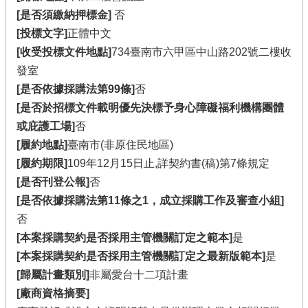
[是否須繳納押標金]
否
[投標文字]
正體中文
[收受投標文件地點]
734臺南市六甲區中山路202號二樓收
發室
[是否依據採購法第99條]
否
[是否於招標文件載明優先決標予身心障礙福利機構團體
或庇護工場]
否
[履約地點]
臺南市(非原住民地區)
[履約期限]
109年12月15日止,詳契約書(稿)第7條規定
[是否刊登公報]
否
[是否依據採購法第11條之1，成立採購工作及審查小組]
否
[本案採購契約是否採用主管機關訂定之範本]
是
[本案採購契約是否採用主管機關訂定之最新版範本]
是
[歸屬計畫類別]
非屬愛台十二項計畫
[廠商資格摘要]