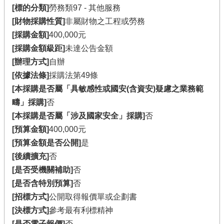
[標的分類]
勞務類97 - 其他服務
[財物採購性質]
非屬財物之工程或勞務
[採購金額]
400,000元
[採購金額級距]
未達公告金額
[辦理方式]
自辦
[依據法條]
採購法第49條
[本採購是否屬「具敏感性或國安(含資安)疑慮之業務範
疇」採購]
否
[本採購是否屬「涉及國家安全」採購]
否
[預算金額]
400,000元
[預算金額是否公開]
是
[後續擴充]
否
[是否受機關補助]
否
[是否含特別預算]
否
[招標方式]
公開取得報價單或企劃書
[決標方式]
參考最有利標精神
[是否電子報價]
否