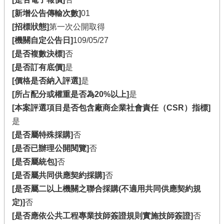
[新增公告傳輸次數]
01
[招標狀態]
第一次公開取得
[機關自定公告日]
109/05/27
[是否複數決標]
否
[是否訂有底價]
是
[價格是否納入評選]
是
[所占配分或權重是否為20%以上]
是
[本案評選項目是否包含廠商企業社會責任（CSR）指標]
是
[是否屬特殊採購]
否
[是否已辦理公開閱覽]
否
[是否屬統包]
否
[是否屬共同供應契約採購]
否
[是否屬二以上機關之聯合採購(不適用共同供應契約規
定)]
否
[是否應依公共工程專業技師簽證規則實施技師簽證]
否