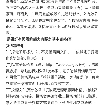
廠商登記或設立之證明記載有足供辦理本業之相關行業、
政府登記合格之土木包工業或丙等營造業（含）以上營造
廠商。應附具：1.廠商登記或設立之證明影本。2.有效公
會會員證影本。3.納稅證明文件影本。4.投標廠商聲明書
正本。5.電子憑據。6.切結書正本…餘詳投標須知及審查
表。
[是否訂有與履約能力有關之基本資格]
否
[附加說明]
[一]採電子領標方式，不另備書面文件。 （依據電子採購
作業辦法第6條規定。）
[二]以電子領標者（網 址http：//web.pcc.gov.tw/），需取
得憑據，每1憑據以投標1次為限，電子憑據明細廠商可
利用電子領標系統中「檢驗電子憑據」之功能列印，廠商
並將電子憑據書面明細列印置於標封內。
[三]投標文件所附之標封須依規定標示廠商名稱、地址及
採購標的名稱等。投標文件須於截止投標期限前以郵遞、
專人送達或電子投標方式送達至下列收件地點或網站：