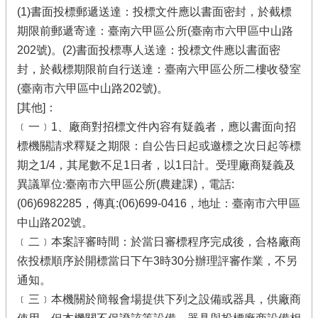
(1)書面投標郵遞送達：投標文件應以書面密封，於截標
期限前郵遞寄達：臺南六甲區公所(臺南市六甲區中山路
202號)。(2)書面投標專人送達：投標文件應以書面密
封，於截標期限前自行送達：臺南六甲區公所二樓收發室
(臺南市六甲區中山路202號)。
[其他]：
﹝一﹞1、廠商對招標文件內容有疑義者，應以書面向招
標機關請求釋疑之期限：自公告日起或邀標之次日起等標
期之1/4，其尾數不足1日者，以1日計。受理廠商疑義及
異議單位:臺南市六甲區公所(農建課)，電話:
(06)6982285，傳真:(06)699-0416，地址：臺南市六甲區
中山路202號。
﹝二﹞本案評審時間：於當日審標程序完成後，合格廠商
依投標順序於開標當日下午3時30分辦理評審作業，不另
通知。
﹝三﹞本機關於簡報會場提供下列之設備或器具，供廠商