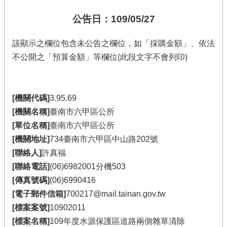
公告日：109/05/27
該顯示之欄位包含未公告之欄位，如「採購金額」、依法
不公開之「預算金額」等欄位(此段文字不會列印)
[機關代碼]
3.95.69
[機關名稱]
臺南市六甲區公所
[單位名稱]
臺南市六甲區公所
[機關地址]
734臺南市六甲區中山路202號
[聯絡人]
許真福
[聯絡電話]
(06)6982001分機503
[傳真號碼]
(06)6990416
[電子郵件信箱]
700217@mail.tainan.gov.tw
[標案案號]
10902011
[標案名稱]
109年度水源保護區道路兩側雜草清除