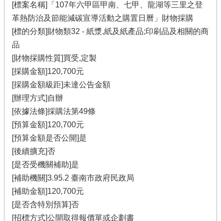
[標案名稱]「107年六甲區甲南、七甲、龍湖等三里之登
革熱防治及節能減碳宣導活動之購置日曆」財物採購
[標的分類]財物類32 - 紙漿,紙及紙產品;印刷品及相關的商
品
[財物採購性質]買受,定製
[採購金額]120,700元
[採購金額級距]未達公告金額
[辦理方式]自辦
[依據法條]採購法第49條
[預算金額]120,700元
[預算金額是否公開]是
[後續擴充]否
[是否受機關補助]是
[補助機關]3.95.2 臺南市政府民政局
[補助金額]120,700元
[是否含特別預算]否
[招標方式]公開取得報價單或企劃書