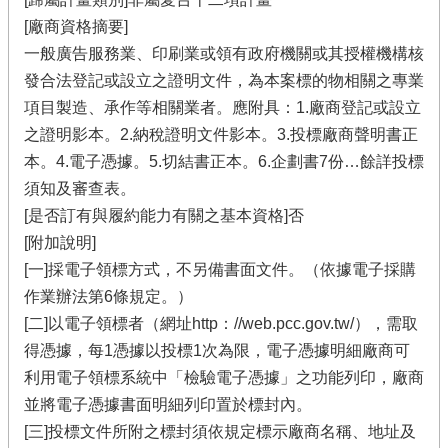
[廠商資格摘要]
一般廣告服務業、印刷業或領有政府機關或其授權機構核
發合法登記或設立之證明文件，為本案標的物相關之專業
項目製造、承作等相關業者。應附具：1.廠商登記或設立
之證明影本。2.納稅證明文件影本。3.投標廠商聲明書正
本。4.電子憑據。5.切結書正本。6.企劃書7份…餘詳投標
須知及審查表。
[是否訂有與履約能力有關之基本資格]否
[附加說明]
[一]採電子領標方式，不另備書面文件。（依據電子採購
作業辦法第6條規定。）
[二]以電子領標者（網址http：//web.pcc.gov.tw/），需取
得憑據，每1憑據以投標1次為限，電子憑據明細廠商可
利用電子領標系統中「檢驗電子憑據」之功能列印，廠商
並將電子憑據書面明細列印置於標封內。
[三]投標文件所附之標封須依規定標示廠商名稱、地址及