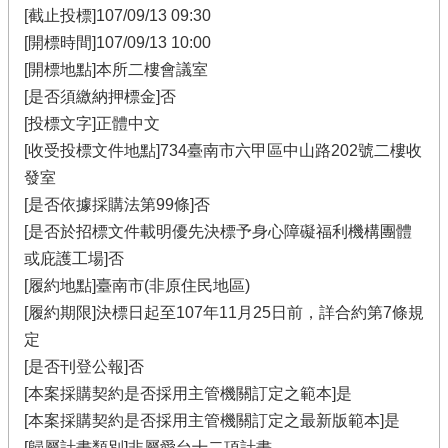
[截止投標]107/09/13 09:30
[開標時間]107/09/13 10:00
[開標地點]本所二樓會議室
[是否須繳納押標金]否
[投標文字]正體中文
[收受投標文件地點]734臺南市六甲區中山路202號二樓收
發室
[是否依據採購法第99條]否
[是否於招標文件載明優先決標予身心障礙福利機構團體
或庇護工場]否
[履約地點]臺南市(非原住民地區)
[履約期限]決標日起至107年11月25日前，詳合約第7條規
定
[是否刊登公報]否
[本案採購契約是否採用主管機關訂定之範本]是
[本案採購契約是否採用主管機關訂定之最新版範本]是
[歸屬計畫類別]非屬愛台十二項計畫