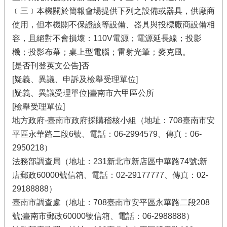
﹝三﹞本機關於簡報會場提供下列之設備或器具，供廠商
使用，但本機關不保證該等設備、器具與投標廠商設備相
容，且絕對不會損壞：110V電源；電源延長線；投影
機；投影布幕；桌上型電腦；雷射光筆；麥克風。
[是否刊登英文公告]否
[疑義、異議、申訴及檢舉受理單位]
[疑義、異議受理單位]臺南市六甲區公所
[檢舉受理單位]
地方政府-臺南市政府採購稽核小組（地址：708臺南市安
平區永華路二段6號、電話：06-2994579、傳真：06-
2950218）
法務部調查局（地址：231新北市新店區中華路74號;新
店郵政60000號信箱、電話：02-29177777、傳真：02-
29188888）
臺南市調查處（地址：708臺南市安平區永華路二段208
號;臺南市郵政60000號信箱、電話：06-2988888）