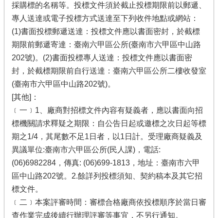
採購標的名稱等。投標文件須於截止投標期限前以郵遞、
專人送達或電子投標方式送達至下列收件地點或網站：
(1)書面投標郵遞送達：投標文件應以書面密封，於截標
期限前郵遞寄達：臺南六甲區公所(臺南市六甲區中山路
202號)。(2)書面投標專人送達：投標文件應以書面密
封，於截標期限前自行送達：臺南六甲區公所二樓收發室
(臺南市六甲區中山路202號)。
[其他]：
﹝一﹞1、廠商對招標文件內容有疑義者，應以書面向招
標機關請求釋疑之期限：自公告日起或邀標之次日起等標
期之1/4，其尾數不足1日者，以1日計。受理廠商疑義及
異議單位:臺南市六甲區公所(民人課)，電話:
(06)6982284，傳真: (06)699-1813，地址：臺南市六甲
區中山路202號。2.餘詳列投標須知、契約稿本及其它招
標文件。
﹝二﹞本案評審時間：審標合格廠商依投標順序於當日審
查作業完成後續行辦理評審等事宜，不另行通知。