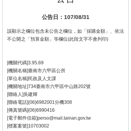
公告日：107/08/31
該顯示之欄位包含未公告之欄位，如「採購金額」、依法
不公開之「預算金額」等欄位(此段文字不會列印)
[機關代碼]3.95.69
[機關名稱]臺南市六甲區公所
[單位名稱]民政及人文課
[機關地址]734臺南市六甲區中山路202號
[聯絡人]吳建輝
[聯絡電話](06)6982001分機308
[傳真號碼](06)6990416
[電子郵件信箱]perso@mail.tainan.gov.tw
[標案案號]10703002