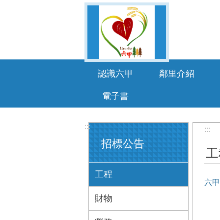
跳到主要內容區塊
認識六甲
鄰里介紹
電子書
:::
:::
招標公告
工
工程
六甲
財物