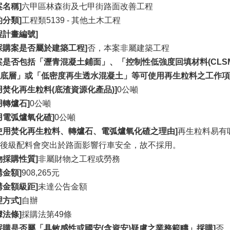
案名稱]
六甲區林森街及七甲街路面改善工程
的分類]
工程類5139 - 其他土木工程
程計畫編號]
採購案是否屬於建築工程]
否，本案非屬建築工程
案是否包括「瀝青混凝土鋪面」、「控制性低強度回填材料(CLS
底層」或「低密度再生透水混凝土」等可使用再生粒料之工作項
用焚化再生粒料(底渣資源化產品)]
0公噸
用轉爐石]
0公噸
用電弧爐氧化碴]
0公噸
使用焚化再生粒料、轉爐石、電弧爐氧化碴之理由]
再生粒料易有
後級配料會突出於路面影響行車安全，故不採用。
物採購性質]
非屬財物之工程或勞務
購金額]
908,265元
購金額級距]
未達公告金額
理方式]
自辦
據法條]
採購法第49條
採購是否屬「具敏感性或國安(含資安)疑慮之業務範疇」採購]
否