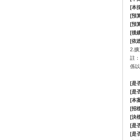
[本
[預
[預
[後
[依
2.
註：
係以
[是
[是
[本
[招
[決
[是
[是