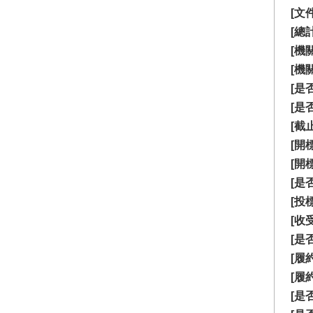
[文
[總計
[機
[機
[是
[是
[截
[開
[開
[是
[投
[收
[是
[履
[履
[是