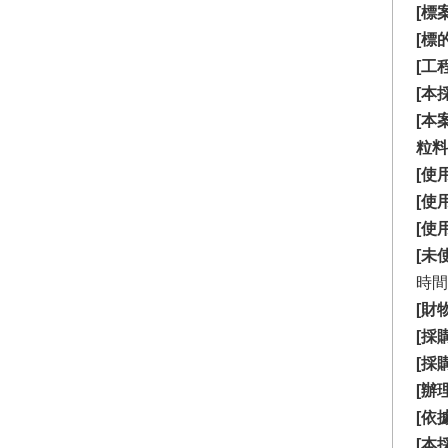
[標
[標
[工
[本
[本
粒料
[使
[使
[使
[未
時間
[財
[採
[採
[辦
[依
[本