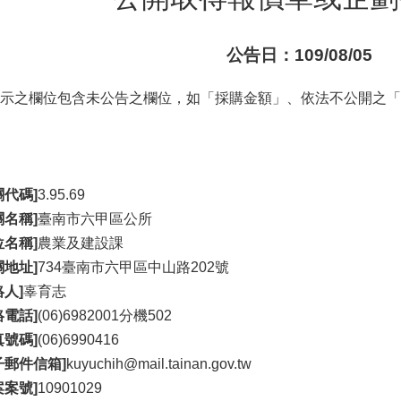
公告日：109/08/05
示之欄位包含未公告之欄位，如「採購金額」、依法不公開之「
關代碼]
3.95.69
關名稱]
臺南市六甲區公所
位名稱]
農業及建設課
關地址]
734臺南市六甲區中山路202號
絡人]
辜育志
絡電話]
(06)6982001分機502
真號碼]
(06)6990416
子郵件信箱]
kuyuchih@mail.tainan.gov.tw
案案號]
10901029