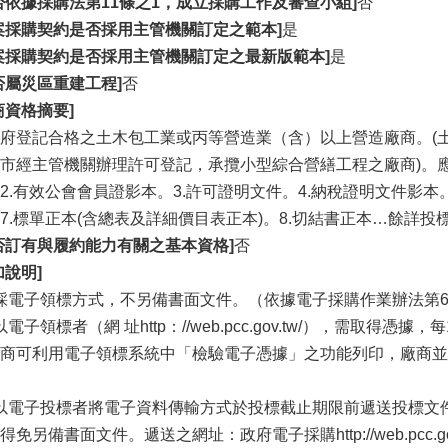
否依據採購法第11條之1，成立採購工作及審查小組]
否
案採購契約是否採用主管機關訂定之範本]
是
案採購契約是否採用主管機關訂定之最新版範本]
是
否屬災區重建工程]
否
商資格摘要]
府登記合格之土木包工業或丙等營造業（含）以上營造廠商。(
市經主管機關辦理許可登記，承攬小型綜合營繕工程之廠商)。應
2.有效公會會員證影本。3.許可證明文件。4.納稅證明文件影本
7.標單正本(含總表及詳細價目表正本)。8.切結書正本…餘詳投
否訂有與履約能力有關之基本資格]
否
加說明]
]採電子領標方式，不另備書面文件。（依據電子採購作業辦法第
]以電子領標者（網 址http：//web.pcc.gov.tw/），需取得
商可利用電子領標系統中「檢驗電子憑據」之功能列印，廠商並
]以電子投標者將電子資料傳輸方式於投標截止期限前遞送投標文
得免另備書面文件。遞送之網址：政府電子採購http://web.pcc.