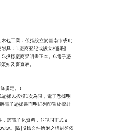
土木包工業：係指設立於臺南市或毗
附具：1.廠商登記或設立相關證
。5.投標廠商聲明書正本。6.電子憑
標須知及審查表。
6條規定。）
憑據，每1憑據以投標1次為限，電子憑據明
將電子憑據書面明細列印置於標封
件，該電子化資料，並視同正式文
gov.tw。[四]投標文件所附之標封須依