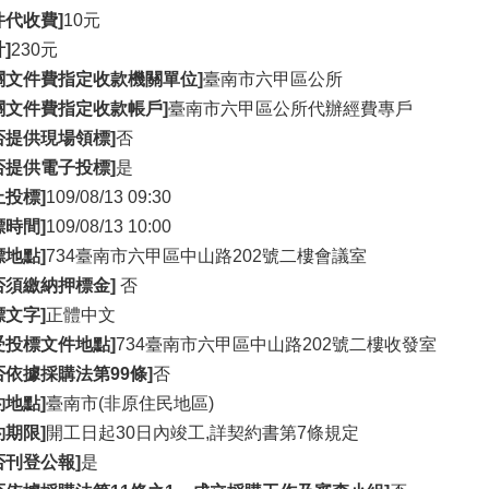
件代收費]
10元
]
230元
關文件費指定收款機關單位]
臺南市六甲區公所
關文件費指定收款帳戶]
臺南市六甲區公所代辦經費專戶
否提供現場領標]
否
否提供電子投標]
是
止投標]
109/08/13 09:30
標時間]
109/08/13 10:00
標地點]
734臺南市六甲區中山路202號二樓會議室
否須繳納押標金]
否
標文字]
正體中文
受投標文件地點]
734臺南市六甲區中山路202號二樓收發室
否依據採購法第99條]
否
約地點]
臺南市(非原住民地區)
約期限]
開工日起30日內竣工,詳契約書第7條規定
否刊登公報]
是