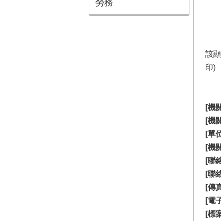
勞務
該顯
印)
[機
[機
[單
[機
[聯
[聯
[傳
[電
[標