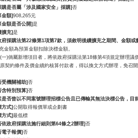
採購是否屬「涉及國家安全」採購]
否
算金額]
908,265元
算金額是否公開]
是
續擴充]
是
政府採購法第22條第1項第7款，須敘明後續擴充之期間、金額或
擴充金額為預算金額扣除決標金額。
(一)倘屬新增項目者，將依政府採購法第18條第4項規定辦理議
原契約條件及價金續約核算付款者，得以換文方式辦理，免召開
否受機關補助]
否
否含特別預算]
否
案是否曾以不同案號辦理招標公告且已傳輸其無法決標公告，目前
標方式]
公開取得報價單或企劃書
標方式]
最低標
否依政府採購法施行細則第64條之2辦理]
否
否電子報價]
否