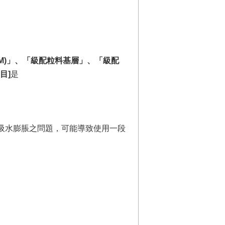
M)」、「級配粒料基層」、「級配
目]
是
吸水膨脹之問題，可能導致使用一段