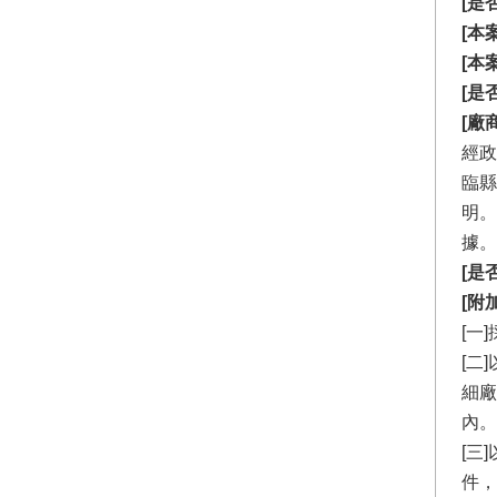
[是
[本
[本
[是
[廠
經政
臨縣
明。
據。
[是
[附
[一
[二
細廠
內。
[三
件，