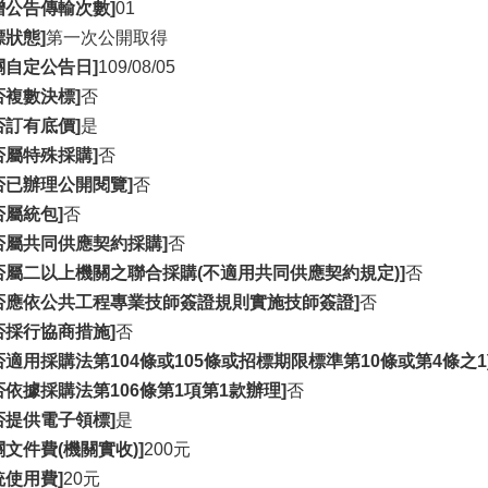
增公告傳輸次數]
01
標狀態]
第一次公開取得
關自定公告日]
109/08/05
否複數決標]
否
否訂有底價]
是
否屬特殊採購]
否
否已辦理公開閱覽]
否
否屬統包]
否
否屬共同供應契約採購]
否
否屬二以上機關之聯合採購(不適用共同供應契約規定)]
否
否應依公共工程專業技師簽證規則實施技師簽證]
否
否採行協商措施]
否
否適用採購法第104條或105條或招標期限標準第10條或第4條之1
否依據採購法第106條第1項第1款辦理]
否
否提供電子領標]
是
關文件費(機關實收)]
200元
統使用費]
20元