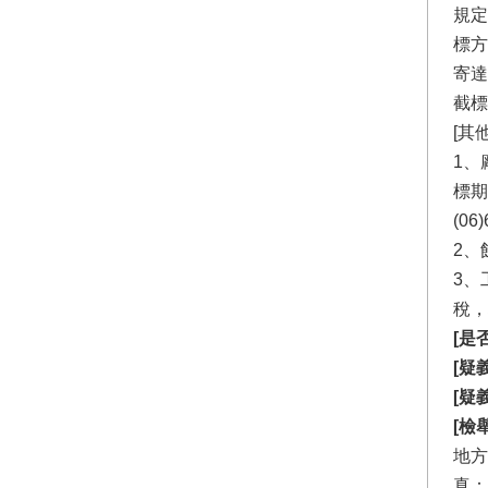
規定
標方
寄達
截標
[其
1、
標期
(0
2、
3、
稅，地
[是
[疑
[疑
[檢
地方
真：0