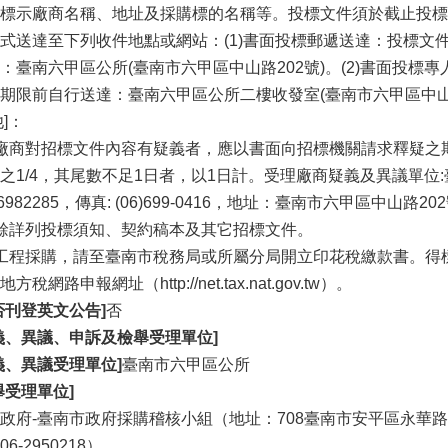
標示廠商名稱、地址及採購標的名稱等。投標文件須於截止投標
式送達至下列收件地點或網站：(1)書面投標郵遞送達：投標文
：臺南六甲區公所(臺南市六甲區中山路202號)。(2)書面投
期限前自行送達：臺南六甲區公所二樓收發室(臺南市六甲區中山路
他]：
廠商對招標文件內容有疑義者，應以書面向招標機關請求釋疑之
之1/4，其尾數不足1日者，以1日計。受理廠商疑義及異議單位:
6)6982285，傳真: (06)699-0416，地址：臺南市六甲區中山路20
餘詳列投標須知、契約稿本及其它招標文件。
工程採購，請至臺南市稅務局或所屬分局開立印花稅繳款書。得
方稅網路申報網址（http://net.tax.nat.gov.tw）。
否刊登英文公告]
否
義、異議、申訴及檢舉受理單位]
義、異議受理單位]
臺南市六甲區公所
舉受理單位]
政府-臺南市政府採購稽核小組（地址：708臺南市安平區永華路二段
6-2950218）