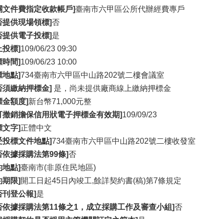
關文件費指定收款帳戶]
臺南市六甲區公所代辦經費專戶
否提供現場領標]
否
否提供電子投標]
是
止投標]
109/06/23 09:30
標時間]
109/06/23 10:00
標地點]
734臺南市六甲區中山路202號二樓會議室
否須繳納押標金]
是，尚未提供廠商線上繳納押標金
標金額度]
新台幣71,000元整
可撤銷擔保信用狀電子押標金有效期]
109/09/23
標文字]
正體中文
受投標文件地點]
734臺南市六甲區中山路202號二樓收發室
否依據採購法第99條]
否
約地點]
臺南市(非原住民地區)
約期限]
開工日起45日內竣工,餘詳契約書(稿)第7條規定
否刊登公報]
是
否依據採購法第11條之1，成立採購工作及審查小組]
否