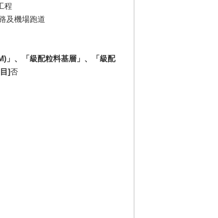
工程
 鐵路及機場跑道
M)」、「級配粒料基層」、「級配
目]
否