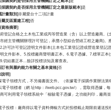
案採購契約是否採用主管機關訂定之範本]
是
案採購契約是否採用主管機關訂定之最新版範本]
是
屬計畫類別]
非屬愛台十二項計畫
否屬災區重建工程]
否
商資格摘要]
府登記合格之土木包工業或丙等營造業（含）以上營造廠商。(
市經主管機關辦理許可登記，承攬小型綜合營繕工程之廠商)。應
2.許可許可登記證明文件影本(土本包工業登記證或營造業登記證等
明文件影本。5.投標廠商聲明書正本。6.電子憑據。7.標單正本(
9.切結書正本…餘詳投標須知及審查表。
否訂有與履約能力有關之基本資格]
否
加說明]
]採電子領標方式，不另備書面文件。（依據電子採購作業辦法第
]以電子領標者（網 址http：//web.pcc.gov.tw/），需取得
商可利用電子領標系統中「檢驗電子憑據」之功能列印，廠商並
]電子投標：廠商得以電子資料傳輸方式於投標截止期限前遞送