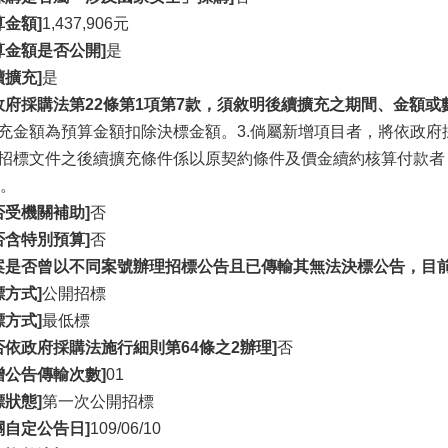
算金額]
1,437,906元
算金額是否公開]
是
續擴充]
是
政府採購法第22條第1項第7款，須敘明後續擴充之期間、金額或
擴充金額為預算金額扣除決標金額。3.倘屬新增項目者，將依政府
原招標文件之後續擴充條件係以原契約條件及價金續約核算付款
。
否受機關補助]
否
否含特別預算]
否
案是否曾以不同案號辦理招標公告且已傳輸其無法決標公告，目前
標方式]
公開招標
標方式]
最低標
否依政府採購法施行細則第64條之2辦理]
否
增公告傳輸次數]
01
標狀態]
第一次公開招標
關自定公告日]
109/06/10