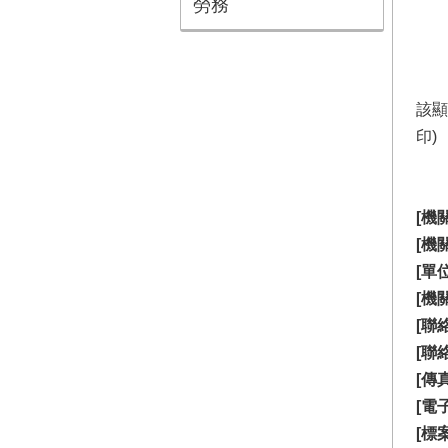
勞務
該顯
印)
[機
[機
[單
[機
[聯
[聯
[傳
[電
[標