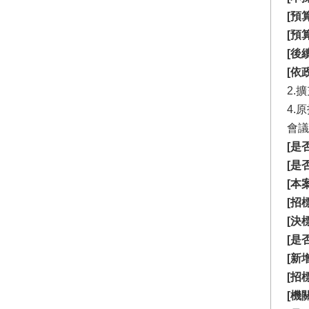
[預
[預
[後
[依
2.
4.
會議
[是
[是
[本
[招
[決
[是
[新
[招
[機