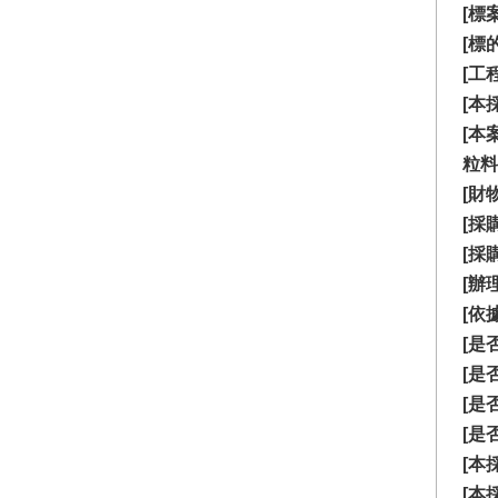
[標
[標
[工
[本
[本
粒料
[財
[採
[採
[辦
[依
[是
[是
[是
[是
[本
[本