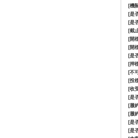
[機
[是
[是
[截
[開
[開
[是
[押
[不
[投
[收
[是
[履
[履
[是
[是