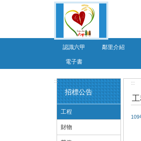
跳到主要內容區塊
認識六甲
鄰里介紹
電子書
:::
:::
招標公告
工
工程
10
財物