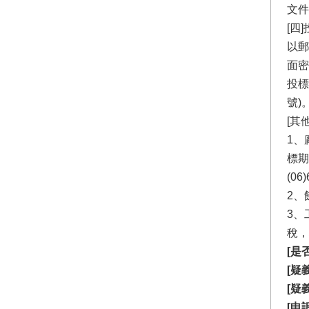
文件
[四
以郵
面密
投標
號)
[其
1、
標期
(0
2、
3、
稅，地
[是
[疑
[疑
[申