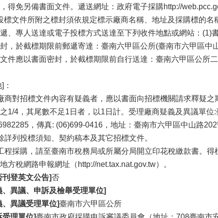
，得免另備書面文件。遞送網址：政府電子採購http://web.pcc.go
]投標文件所附之標封須依規定標示廠商名稱、地址及採購標的
遞、專人送達或電子投標方式送達至下列收件地點或網站：(1)
封，於截標期限前郵遞寄達：臺南六甲區公所(臺南市六甲區中山路
文件應以書面密封，於截標期限前自行送達：臺南六甲區公所二樓
。
他]：
廠商對招標文件內容有疑義者，應以書面向招標機關請求釋疑之
之1/4，其尾數不足1日者，以1日計。受理廠商疑義及異議單位:
6)6982285，傳真: (06)699-0416，地址：臺南市六甲區中山路20
餘詳列投標須知、契約稿本及其它招標文件。
工程採購，請至臺南市稅務局或所屬分局開立印花稅繳款書。得
方稅網路申報網址（http://net.tax.nat.gov.tw）。
否刊登英文公告]
否
義、異議、申訴及檢舉受理單位]
義、異議受理單位]
臺南市六甲區公所
訴受理單位]
臺南市政府採購申訴審議委員會（地址：708臺南市安