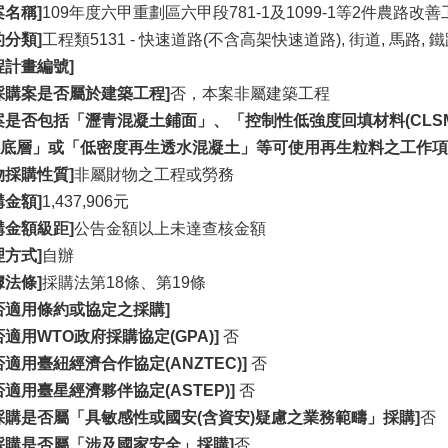
案名稱]
109年度六甲重劃區六甲段781-1及1099-1等2件農路改善
的分類]
工程類5131 - 快速道路(不含高架快速道路), 街道, 馬路,
程計畫編號]
採購案是否屬於建築工程]
否，本案非屬建築工程
案是否包括「瀝青混凝土鋪面」、「控制性低強度回填材料(CLS
底層」或「低密度再生透水混凝土」等可使用再生粒料之工作項
物採購性質]
非屬財物之工程或勞務
購金額]
1,437,906元
購金額級距]
公告金額以上未達查核金額
理方式]
自辦
據法條]
採購法第18條、第19條
否適用條約或協定之採購]
否適用WTO政府採購協定(GPA)]
否
否適用臺紐經濟合作協定(ANZTEC)]
否
否適用臺星經濟夥伴協定(ASTEP)]
否
採購是否屬「具敏感性或國安(含資安)疑慮之業務範疇」採購]
否
採購是否屬「涉及國家安全」採購]
否