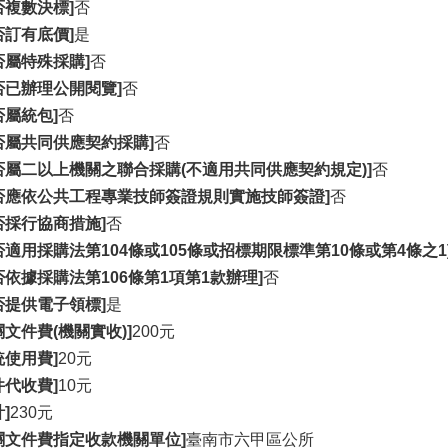
否複數決標]
否
否訂有底價]
是
否屬特殊採購]
否
否已辦理公開閱覽]
否
否屬統包]
否
否屬共同供應契約採購]
否
否屬二以上機關之聯合採購(不適用共同供應契約規定)]
否
否應依公共工程專業技師簽證規則實施技師簽證]
否
否採行協商措施]
否
否適用採購法第104條或105條或招標期限標準第10條或第4條之1
否依據採購法第106條第1項第1款辦理]
否
否提供電子領標]
是
關文件費(機關實收)]
200元
統使用費]
20元
件代收費]
10元
]
230元
關文件費指定收款機關單位]
臺南市六甲區公所