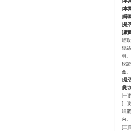
[本
[本
[歸
[是
[廠
經政
臨縣
明。
稅證
金。
[是
[附
[一
[二
細廠
內。
[三