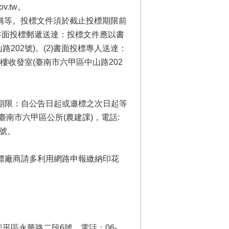
v.tw。
名稱等。投標文件須於截止投標期限前
書面投標郵遞送達：投標文件應以書
202號)。(2)書面投標專人送達：
收發室(臺南市六甲區中山路202
期限：自公告日起或邀標之次日起等
臺南市六甲區公所(農建課)，電話:
2號。
標廠商請多利用網路申報繳納印花
平區永華路二段6號、電話：06-