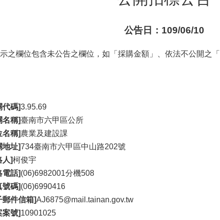
公告日：109/06/10
示之欄位包含未公告之欄位，如「採購金額」、依法不公開之「
關代碼]
3.95.69
關名稱]
臺南市六甲區公所
位名稱]
農業及建設課
關地址]
734臺南市六甲區中山路202號
絡人]
柯俊宇
絡電話]
(06)6982001分機508
真號碼]
(06)6990416
子郵件信箱]
AJ6875@mail.tainan.gov.tw
案案號]
10901025