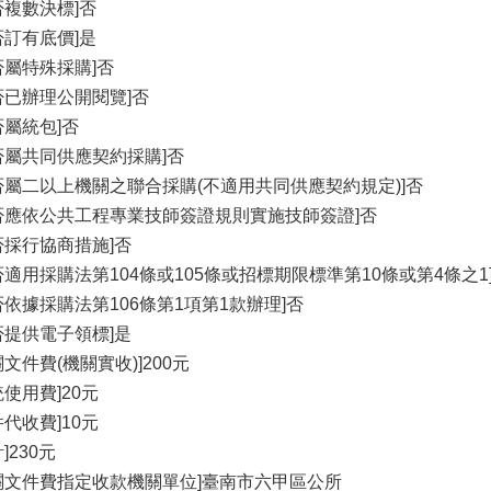
否複數決標]否
否訂有底價]是
否屬特殊採購]否
否已辦理公開閱覽]否
否屬統包]否
否屬共同供應契約採購]否
否屬二以上機關之聯合採購(不適用共同供應契約規定)]否
否應依公共工程專業技師簽證規則實施技師簽證]否
否採行協商措施]否
否適用採購法第104條或105條或招標期限標準第10條或第4條之1
否依據採購法第106條第1項第1款辦理]否
否提供電子領標]是
關文件費(機關實收)]200元
統使用費]20元
件代收費]10元
]230元
關文件費指定收款機關單位]臺南市六甲區公所