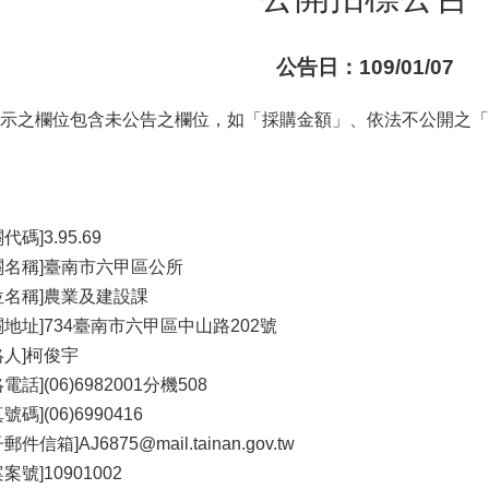
公告日：109/01/07
示之欄位包含未公告之欄位，如「採購金額」、依法不公開之「
代碼]3.95.69
關名稱]臺南市六甲區公所
位名稱]農業及建設課
關地址]734臺南市六甲區中山路202號
絡人]柯俊宇
電話](06)6982001分機508
號碼](06)6990416
郵件信箱]AJ6875@mail.tainan.gov.tw
案號]10901002