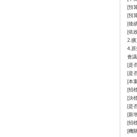
[預算
[預
[後
[依
2.
4.
會議
[是
[是
[本
[招
[決
[是
[新
[招
[機關