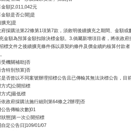
金額]2,011,042元
算金額是否公開]是
續擴充]是
政府採購法第22條第1項第7款，須敘明後續擴充之期間、金額或
擴充金額為預算金額扣除決標金額。3.倘屬新增項目者，將依政府
原招標文件之後續擴充條件係以原契約條件及價金續約核算付款
。
否受機關補助]否
否含特別預算]否
案是否曾以不同案號辦理招標公告且已傳輸其無法決標公告，目前
標方式]公開招標
標方式]最低標
否依政府採購法施行細則第64條之2辦理]否
增公告傳輸次數]01
標狀態]第一次公開招標
自定公告日]109/01/07