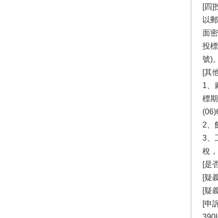
[四
以郵
面密
投標
號)
[其
1、
標期
(0
2、
3、
稅，地
[是
[疑
[疑
[申
390