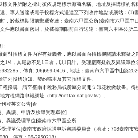
]投標文件所附之標封須依規定標示廠商名稱、地址及採購標的
遞、專人送達或電子投標方式送達至下列收件地點或網站：(1)
封，於截標期限前郵遞寄達：臺南六甲區公所(臺南市六甲區中山路
文件應以書面密封，於截標期限前自行送達：臺南六甲區公所二樓
。
他]：
廠商對招標文件內容有疑義者，應以書面向招標機關請求釋疑之
之1/4，其尾數不足1日者，以1日計。受理廠商疑義及異議單位:
6)6982285，傳真: (06)699-0416，地址：臺南市六甲區中山路20
餘詳列投標須知、契約稿本及其它招標文件。
工程採購，請至臺南市稅務局或所屬分局開立印花稅繳款書。得
方稅網路申報網址（http://net.tax.nat.gov.tw）。
否刊登英文公告]否
義、異議、申訴及檢舉受理單位]
義、異議受理單位]臺南市六甲區公所
訴受理單位]臺南市政府採購申訴審議委員會（地址：708臺南市安
l030、傳真：06-2950218）