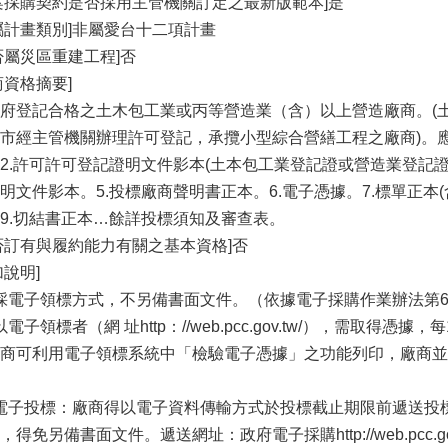
案採購契約是否採用主管機關訂定之最新版範本]是
屬計畫類別]非屬愛台十二項計畫
否屬災區重建工程]否
商資格摘要]
府登記合格之土木包工業或丙等營造業（含）以上營造廠商。(
市經主管機關辦理許可登記，承攬小型綜合營繕工程之廠商)。應
2.許可許可登記證明文件影本(土本包工業登記證或營造業登記證等
明文件影本。5.投標廠商聲明書正本。6.電子憑據。7.標單正本(
9.切結書正本…餘詳投標須知及審查表。
否訂有與履約能力有關之基本資格]否
加說明]
]採電子領標方式，不另備書面文件。（依據電子採購作業辦法第
]以電子領標者（網 址http：//web.pcc.gov.tw/），需取得
商可利用電子領標系統中「檢驗電子憑據」之功能列印，廠商並
]電子投標：廠商得以電子資料傳輸方式於投標截止期限前遞送
，得免另備書面文件。遞送網址：政府電子採購http://web.pcc.go