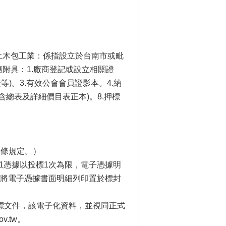
土木包工業：係指設立於台南市或毗
附具：1.廠商登記或設立相關證
)。3.有效公會會員證影本。4.納
含總表及詳細價目表正本)。8.押標
6條規定。）
憑據，每1憑據以投標1次為限，電子憑據明
將電子憑據書面明細列印置於標封
投標文件，該電子化資料，並視同正式
v.tw。