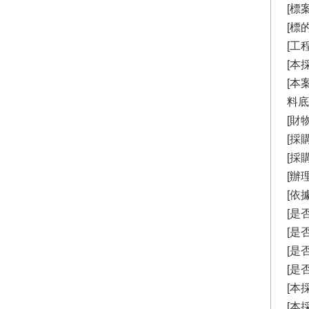
[標
[標
[工
[本
[本
料底
[財
[採購
[採
[辦
[依
[是
[是
[是
[是
[本
[本