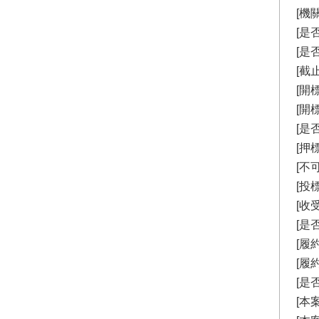
[機
[是
[是
[截止
[開標
[開
[是
[押
[不
[投
[收
[是
[履
[履
[是
[本