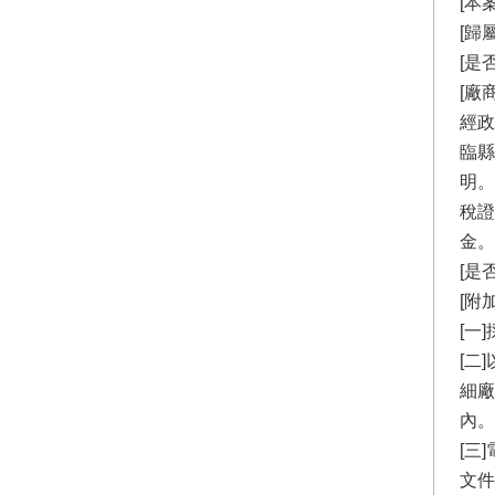
[本
[歸
[是
[廠
經政
臨縣
明。
稅證
金。
[是
[附
[一
[二
細廠
內。
[三
文件