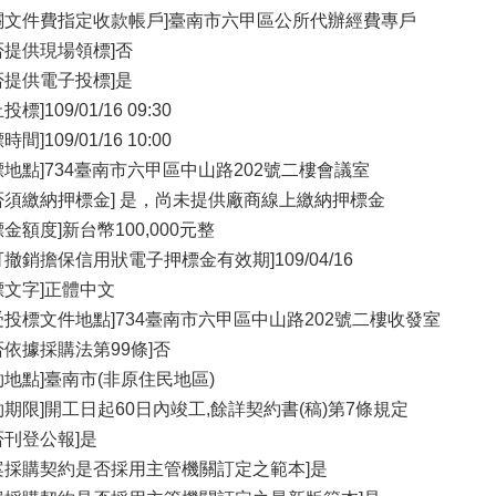
關文件費指定收款帳戶]臺南市六甲區公所代辦經費專戶
否提供現場領標]否
否提供電子投標]是
投標]109/01/16 09:30
時間]109/01/16 10:00
標地點]734臺南市六甲區中山路202號二樓會議室
否須繳納押標金] 是，尚未提供廠商線上繳納押標金
標金額度]新台幣100,000元整
可撤銷擔保信用狀電子押標金有效期]109/04/16
標文字]正體中文
受投標文件地點]734臺南市六甲區中山路202號二樓收發室
否依據採購法第99條]否
約地點]臺南市(非原住民地區)
約期限]開工日起60日內竣工,餘詳契約書(稿)第7條規定
否刊登公報]是
案採購契約是否採用主管機關訂定之範本]是