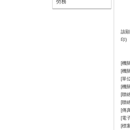
勞務
該顯
印)
[機關
[機
[單
[機
[聯
[聯絡
[傳真
[電子
[標案