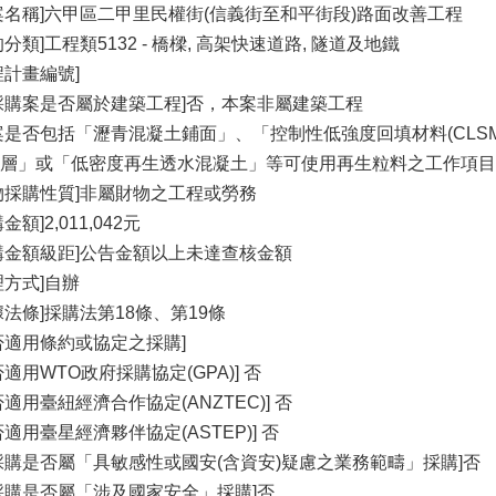
案名稱]六甲區二甲里民權街(信義街至和平街段)路面改善工程
的分類]工程類5132 - 橋樑, 高架快速道路, 隧道及地鐵
程計畫編號]
採購案是否屬於建築工程]否，本案非屬建築工程
案是否包括「瀝青混凝土鋪面」、「控制性低強度回填材料(CLS
層」或「低密度再生透水混凝土」等可使用再生粒料之工作項目
物採購性質]非屬財物之工程或勞務
金額]2,011,042元
購金額級距]公告金額以上未達查核金額
理方式]自辦
據法條]採購法第18條、第19條
否適用條約或協定之採購]
否適用WTO政府採購協定(GPA)] 否
否適用臺紐經濟合作協定(ANZTEC)] 否
否適用臺星經濟夥伴協定(ASTEP)] 否
採購是否屬「具敏感性或國安(含資安)疑慮之業務範疇」採購]否
採購是否屬「涉及國家安全」採購]否