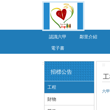
跳到主要內容區塊
認識六甲
鄰里介紹
電子書
:::
:::
招標公告
工
工程
六甲
財物