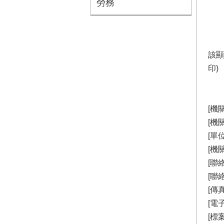
勞務
該顯
印)
[機關
[機
[單
[機
[聯
[聯絡
[傳真
[電子
[標案