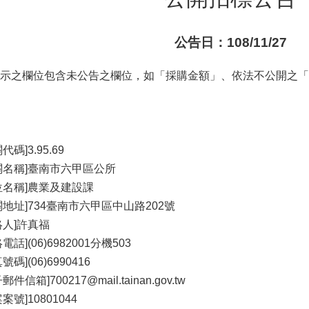
公告日：108/11/27
示之欄位包含未公告之欄位，如「採購金額」、依法不公開之「
代碼]3.95.69
關名稱]臺南市六甲區公所
位名稱]農業及建設課
關地址]734臺南市六甲區中山路202號
絡人]許真福
電話](06)6982001分機503
號碼](06)6990416
郵件信箱]700217@mail.tainan.gov.tw
案號]10801044