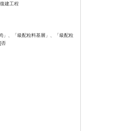
後復建工程
M)」、「級配粒料基層」、「級配粒
]否