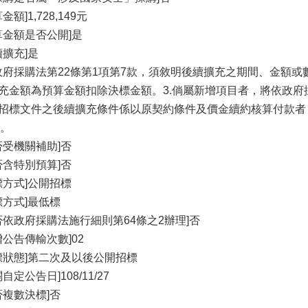
金額]1,728,149元
算金額是否公開]是
續擴充]是
政府採購法第22條第1項第7款，須敘明後續擴充之期間、金額或
擴充金額為預算金額扣除決標金額。3.倘屬新增項目者，將依政府
原招標文件之後續擴充條件係以原契約條件及價金續約核算付款
。
否受機關補助]否
否含特別預算]否
標方式]公開招標
標方式]最低標
否依政府採購法施行細則第64條之2辦理]否
增公告傳輸次數]02
標狀態]第二次及以後公開招標
自定公告日]108/11/27
否複數決標]否