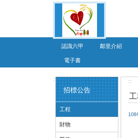
跳到主要內容區塊
認識六甲
鄰里介紹
電子書
:::
:::
招標公告
工
工程
10
財物