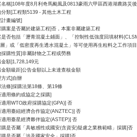
案名稱]108年度8月利奇馬颱風及0813豪雨六甲區西港湖農路災
的分類]工程類5139 - 其他土木工程
程計畫編號]
採購案是否屬於建築工程]否，本案非屬建築工程
案是否包括「瀝青混凝土鋪面」、「控制性低強度回填材料(CLS
層」或「低密度再生透水混凝土」等可使用再生粒料之工作項目
物採購性質]非屬財物之工程或勞務
金額]1,728,149元
購金額級距]公告金額以上未達查核金額
理方式]自辦
據法條]採購法第18條、第19條
否適用條約或協定之採購]
否適用WTO政府採購協定(GPA)] 否
否適用臺紐經濟合作協定(ANZTEC)] 否
否適用臺星經濟夥伴協定(ASTEP)] 否
採購是否屬「具敏感性或國安(含資安)疑慮之業務範疇」採購]否
採購是否屬「涉及國家安全」採購]否