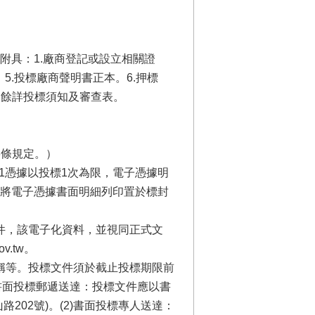
附具：1.廠商登記或設立相關證
5.投標廠商聲明書正本。6.押標
本…餘詳投標須知及審查表。
6條規定。）
憑據，每1憑據以投標1次為限，電子憑據明
將電子憑據書面明細列印置於標封
件，該電子化資料，並視同正式文
v.tw。
名稱等。投標文件須於截止投標期限前
書面投標郵遞送達：投標文件應以書
202號)。(2)書面投標專人送達：