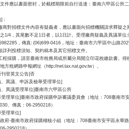
文件應以書面密封，於截標期限前自行送達：臺南六甲區公所二樓
。
他]：
廠商對招標文件內容有疑義者，應以書面向招標機關請求釋疑之
之1/4，其尾數不足1日者，以1日計。受理廠商疑義及異議單位:
6)6982285，傳真: (06)699-0416，地址：臺南市六甲區中山路20
餘詳列投標須知、契約稿本及其它招標文件。
工程採購，請至臺南市稅務局或所屬分局開立印花稅繳款書。得
方稅網路申報網址（http://net.tax.nat.gov.tw）。
否刊登英文公告]否
義、異議、申訴及檢舉受理單位]
義、異議受理單位]臺南市六甲區公所
訴受理單位]臺南市政府採購申訴審議委員會（地址：708臺南市安
l030、傳真：06-2950218）
舉受理單位]
政府-臺南市政府採購稽核小組（地址：708臺南市安平區永華路二段
6-2950218）