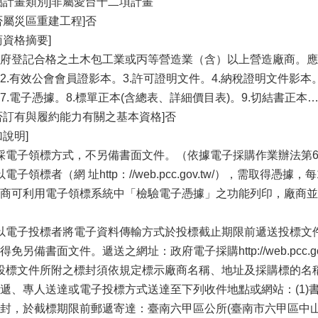
屬計畫類別]非屬愛台十二項計畫
否屬災區重建工程]否
商資格摘要]
府登記合格之土木包工業或丙等營造業（含）以上營造廠商。應
2.有效公會會員證影本。3.許可證明文件。4.納稅證明文件影本。
7.電子憑據。8.標單正本(含總表、詳細價目表)。9.切結書正
否訂有與履約能力有關之基本資格]否
加說明]
]採電子領標方式，不另備書面文件。（依據電子採購作業辦法第
]以電子領標者（網 址http：//web.pcc.gov.tw/），需取得
商可利用電子領標系統中「檢驗電子憑據」之功能列印，廠商並
]以電子投標者將電子資料傳輸方式於投標截止期限前遞送投標文
得免另備書面文件。遞送之網址：政府電子採購http://web.pcc.go
]投標文件所附之標封須依規定標示廠商名稱、地址及採購標的
遞、專人送達或電子投標方式送達至下列收件地點或網站：(1)
封，於截標期限前郵遞寄達：臺南六甲區公所(臺南市六甲區中山路