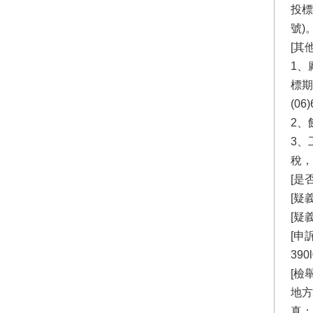
投標
號)
[其
1、
標期
(0
2、
3、
稅，地
[是
[疑
[疑
[申
390
[檢
地方
真：0