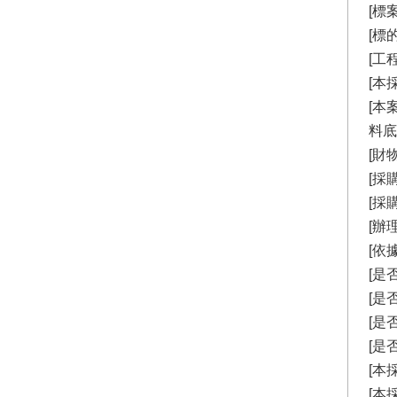
[標
[標
[工
[本
[本
料底
[財
[採購
[採
[辦
[依
[是
[是
[是
[是
[本
[本