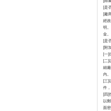
[歸
[是
[廠
經政
明。
金。
[是
[附
[一
[二
細廠
內。
[三
件，
[四
以郵
面密