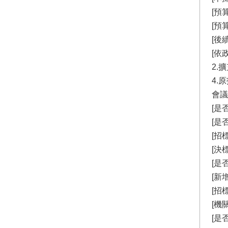
[預算
[預
[後
[依
2.
4.
會議
[是
[是
[招
[決
[是
[新
[招
[機關
[是