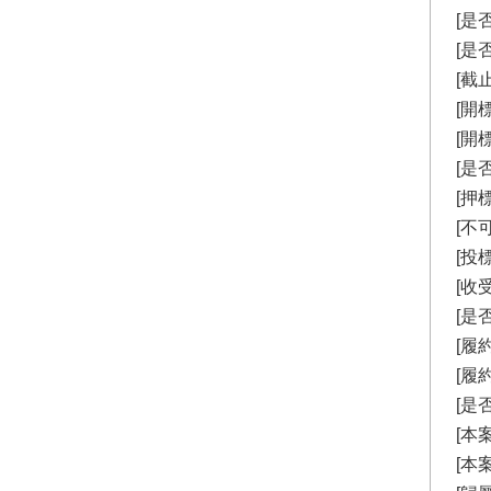
[是
[是
[截止
[開標
[開
[是
[押
[不
[投
[收
[是
[履
[履
[是
[本
[本