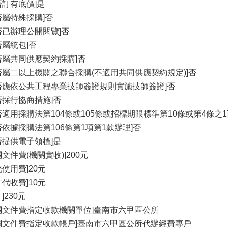
否訂有底價]是
否屬特殊採購]否
否已辦理公開閱覽]否
否屬統包]否
否屬共同供應契約採購]否
否屬二以上機關之聯合採購(不適用共同供應契約規定)]否
否應依公共工程專業技師簽證規則實施技師簽證]否
否採行協商措施]否
否適用採購法第104條或105條或招標期限標準第10條或第4條之1
否依據採購法第106條第1項第1款辦理]否
否提供電子領標]是
關文件費(機關實收)]200元
統使用費]20元
件代收費]10元
]230元
關文件費指定收款機關單位]臺南市六甲區公所
關文件費指定收款帳戶]臺南市六甲區公所代辦經費專戶