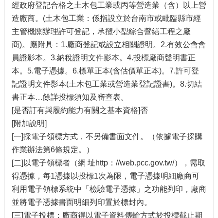
經政府登記合格之土木包工業或丙等營造業（含）以上營
造廠商。(土木包工業：係指設立於台南市或毗臨縣市經
主管機關辦理許可登記，承攬小型綜合營繕工程之廠
商)。應附具：1.廠商登記或設立相關證明。2.有效公會會
員證影本。3.納稅證明文件影本。4.投標廠商聲明書正
本。5.電子憑據。6.標單正本(含估價單正本)。7.許可登
記證明文件影本(土木包工業或營造業登記證書)。8.切結
書正本…餘詳投標須知及審查表。
[是否訂有與履約能力有關之基本資格]否
[附加說明]
[一]採電子領標方式，不另備書面文件。（依據電子採購
作業辦法第6條規定。）
[二]以電子領標者（網 址http：//web.pcc.gov.tw/），需取
得憑據，每1憑據以投標1次為限，電子憑據明細廠商可
利用電子領標系統中「檢驗電子憑據」之功能列印，廠商
並將電子憑據書面明細列印置於標封內。
[三]電子投標：廠商得以電子資料傳輸方式於投標截止期