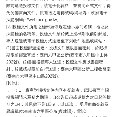
限前遞送投標文件，該電子化資料，並視同正式文件，得
免另備書面文件。供遞送之電傳號碼/網址為：政府電子
採購網http://web.pcc.gov.tw。
[四]投標文件所附之標封須依規定標示廠商名稱、地址及
採購標的名稱等。投標文件須於截止投標期限前以郵遞、
專人送達或電子投標方式送達至下列收件地點或網站：
(1)書面投標郵遞送達：投標文件應以書面密封，於截標
期限前郵遞寄達：臺南六甲區公所(臺南市六甲區中山路
202號)。(2)書面投標專人送達：投標文件應以書面密
封，於截標期限前自行送達：臺南六甲區公所二樓收發室
(臺南市六甲區中山路202號)。
[其他]：
﹝一﹞1、廠商對招標文件內容有疑義者，應以書面向招
標機關請求釋疑之期限：自公告日起或邀標之次日起等標
期之1/4，其尾數不足1日者，以1日計。受理廠商疑義及
異議單位:臺南市六甲區公所(農建課)，電話: