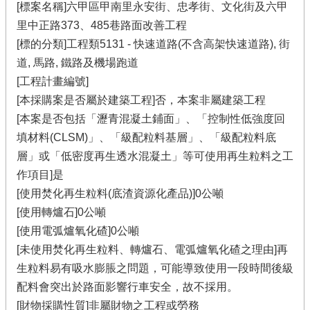
[標案名稱]六甲區甲南里永安街、忠孝街、文化街及六甲
里中正路373、485巷路面改善工程
[標的分類]工程類5131 - 快速道路(不含高架快速道路), 街
道, 馬路, 鐵路及機場跑道
[工程計畫編號]
[本採購案是否屬於建築工程]否，本案非屬建築工程
[本案是否包括「瀝青混凝土鋪面」、「控制性低強度回
填材料(CLSM)」、「級配粒料基層」、「級配粒料底
層」或「低密度再生透水混凝土」等可使用再生粒料之工
作項目]是
[使用焚化再生粒料(底渣資源化產品)]0公噸
[使用轉爐石]0公噸
[使用電弧爐氧化碴]0公噸
[未使用焚化再生粒料、轉爐石、電弧爐氧化碴之理由]再
生粒料易有吸水膨脹之問題，可能導致使用一段時間後級
配料會突出於路面影響行車安全，故不採用。
[財物採購性質]非屬財物之工程或勞務