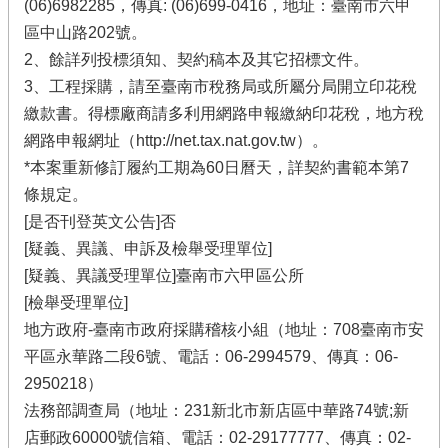
(06)6982285，傳真: (06)699-0416，地址：臺南市六甲
區中山路202號。
2、餘詳列投標須知、契約稿本及其它招標文件。
3、工程採購，請至臺南市稅務局或所屬分局開立印花稅
繳款書。得標廠商請多利用網路申報繳納印花稅，地方稅
網路申報網址（http://net.tax.nat.gov.tw）。
*本案重新修訂履約工期為60日曆天，詳契約書範本第7
條規定。
[是否刊登英文公告]否
[疑義、異議、申訴及檢舉受理單位]
[疑義、異議受理單位]臺南市六甲區公所
[檢舉受理單位]
地方政府-臺南市政府採購稽核小組（地址：708臺南市安
平區永華路二段6號、電話：06-2994579、傳真：06-
2950218）
法務部調查局（地址：231新北市新店區中華路74號;新
店郵政60000號信箱、電話：02-29177777、傳真：02-