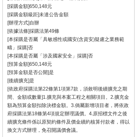
[採購金額]650,148元
[採購金額級距]未達公告金額
[辦理方式]自辦
[依據法條]採購法第49條
[本採購是否屬「具敏感性或國安(含資安)疑慮之業務範
疇」採購]否
[本採購是否屬「涉及國家安全」採購]否
[預算金額]650,148元
[預算金額是否公開]是
[後續擴充]是
[依政府採購法第22條第1項第7款，須敘明後續擴充之期
間、金額或數量]1.擴充與本案工程之相關項目。2.擴充金
額為預算金額扣除決標金額。3.倘屬新增項目者，將依政
府採購法第18條第4項規定辦理議價。4.原招標文件之後
續擴充條件係以原契約條件及價金續約核算付款者，得以
換文方式辦理，免召開議價會議。