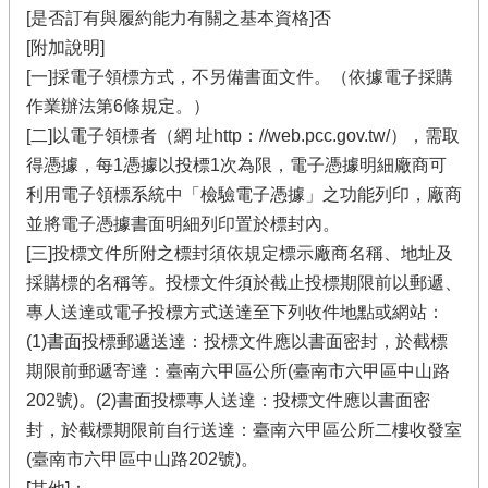
[是否訂有與履約能力有關之基本資格]否
[附加說明]
[一]採電子領標方式，不另備書面文件。（依據電子採購
作業辦法第6條規定。）
[二]以電子領標者（網 址http：//web.pcc.gov.tw/），需取
得憑據，每1憑據以投標1次為限，電子憑據明細廠商可
利用電子領標系統中「檢驗電子憑據」之功能列印，廠商
並將電子憑據書面明細列印置於標封內。
[三]投標文件所附之標封須依規定標示廠商名稱、地址及
採購標的名稱等。投標文件須於截止投標期限前以郵遞、
專人送達或電子投標方式送達至下列收件地點或網站：
(1)書面投標郵遞送達：投標文件應以書面密封，於截標
期限前郵遞寄達：臺南六甲區公所(臺南市六甲區中山路
202號)。(2)書面投標專人送達：投標文件應以書面密
封，於截標期限前自行送達：臺南六甲區公所二樓收發室
(臺南市六甲區中山路202號)。