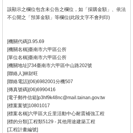
該顯示之欄位包含未公告之欄位，如「採購金額」、依法
不公開之「預算金額」等欄位(此段文字不會列印)
[機關代碼]3.95.69
[機關名稱]臺南市六甲區公所
[單位名稱]臺南市六甲區公所
[機關地址]734臺南市六甲區中山路202號
[聯絡人]林財旺
[聯絡電話](06)6982001分機507
[傳真號碼](06)6990416
[電子郵件信箱]p3hf9k48nc@mail.tainan.gov.tw
[標案案號]10801017
[標案名稱]六甲區大丘里活動中心耐震補強工程
[標的分類]工程類5129 - 其他用途建築工程
[工程計畫編號]