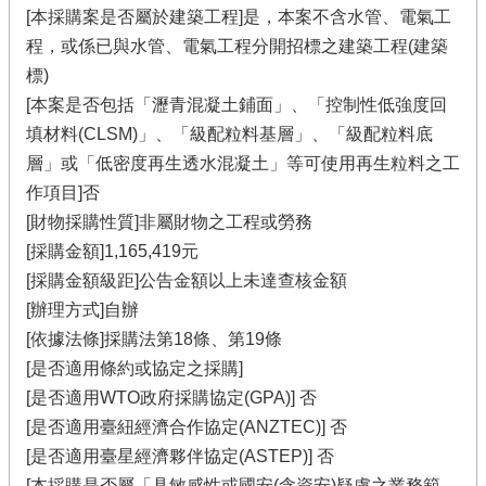
[本採購案是否屬於建築工程]是，本案不含水管、電氣工
程，或係已與水管、電氣工程分開招標之建築工程(建築
標)
[本案是否包括「瀝青混凝土鋪面」、「控制性低強度回
填材料(CLSM)」、「級配粒料基層」、「級配粒料底
層」或「低密度再生透水混凝土」等可使用再生粒料之工
作項目]否
[財物採購性質]非屬財物之工程或勞務
[採購金額]1,165,419元
[採購金額級距]公告金額以上未達查核金額
[辦理方式]自辦
[依據法條]採購法第18條、第19條
[是否適用條約或協定之採購]
[是否適用WTO政府採購協定(GPA)] 否
[是否適用臺紐經濟合作協定(ANZTEC)] 否
[是否適用臺星經濟夥伴協定(ASTEP)] 否
[本採購是否屬「具敏感性或國安(含資安)疑慮之業務範