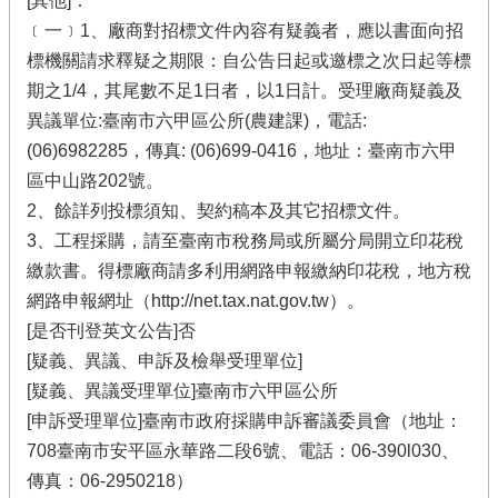
[其他]：
﹝一﹞1、廠商對招標文件內容有疑義者，應以書面向招
標機關請求釋疑之期限：自公告日起或邀標之次日起等標
期之1/4，其尾數不足1日者，以1日計。受理廠商疑義及
異議單位:臺南市六甲區公所(農建課)，電話:
(06)6982285，傳真: (06)699-0416，地址：臺南市六甲
區中山路202號。
2、餘詳列投標須知、契約稿本及其它招標文件。
3、工程採購，請至臺南市稅務局或所屬分局開立印花稅
繳款書。得標廠商請多利用網路申報繳納印花稅，地方稅
網路申報網址（http://net.tax.nat.gov.tw）。
[是否刊登英文公告]否
[疑義、異議、申訴及檢舉受理單位]
[疑義、異議受理單位]臺南市六甲區公所
[申訴受理單位]臺南市政府採購申訴審議委員會（地址：
708臺南市安平區永華路二段6號、電話：06-390l030、
傳真：06-2950218）