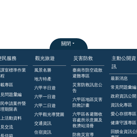
關閉
便民服務
觀光旅遊
災害防救
主動公開資
訊
各課室標準作業
風景名勝
臺南市防空疏散
流程
避難專區
最新消息
地方特產
下載專區
災害防救訊息公
常見問題彙編
六甲半日遊
告
見問題𢑥編
政府資訊公開
六甲一日遊
六甲區地區災害
人民申請案件暨
資訊化專區
防救計畫
六甲二日遊
處理期限表
愛心存摺專區
六甲區各避難收
六甲觀光導覽圖
線上活動資料
容處所示意圖及
健康守護專區
交通資訊
救濟站清冊
意見交流
回饋金資訊公
住宿資訊
防救災宣導
區長信箱