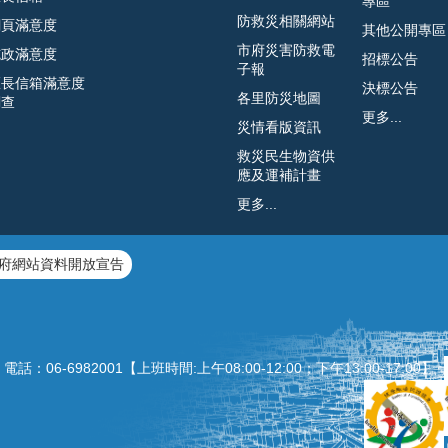
專區
防救災相關網站
網頁滿意度
其他公開專區
市府災害防救電
施政滿意度
招標公告
子報
區長信箱滿意度
決標公告
各里防災地圖
調查
更多...
災情看版資訊
救災民生物資供
應及運補計畫
更多...
府網站資料開放宣告
：06‐6982001【上班時間:上午08:00‐12:00；下午13:00‐1
7:00】