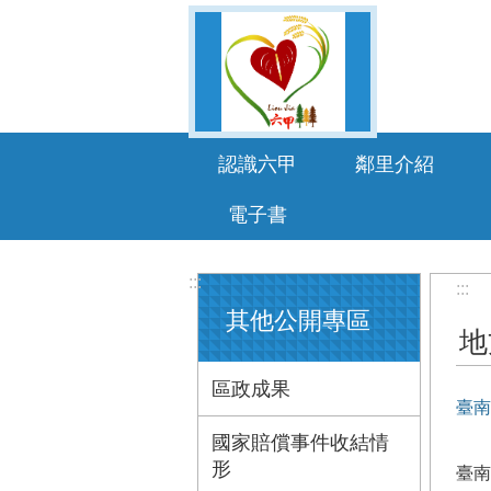
跳到主要內容區塊
認識六甲
鄰里介紹
電子書
:::
:::
其他公開專區
地
區政成果
臺南
國家賠償事件收結情
形
臺南