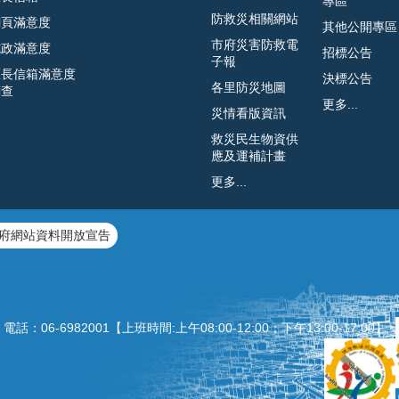
專區
防救災相關網站
網頁滿意度
其他公開專區
市府災害防救電
施政滿意度
招標公告
子報
區長信箱滿意度
決標公告
各里防災地圖
調查
更多...
災情看版資訊
救災民生物資供
應及運補計畫
更多...
府網站資料開放宣告
：06‐6982001【上班時間:上午08:00‐12:00；下午13:00‐1
7:00】