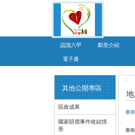
跳到主要內容區塊
認識六甲
鄰里介紹
電子書
:::
:::
其他公開專區
地
區政成果
臺南
國家賠償事件收結情
形
臺南