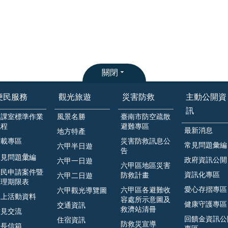
關閉
便民服務
觀光旅遊
災害防救
主動公開資
訊
各課室標準作業
風景名勝
臺南市防空疏散
流程
避難專區
最新消息
地方特產
下載專區
災害防救訊息公
常見問題彙編
六甲半日遊
告
見問題𢑥編
政府資訊公開
六甲一日遊
六甲區地區災害
人民申請案件暨
資訊化專區
防救計畫
六甲二日遊
處理期限表
愛心存摺專區
六甲區各避難收
六甲觀光導覽圖
線上活動資料
容處所示意圖及
健康守護專區
交通資訊
救濟站清冊
意見交流
回饋金資訊公
住宿資訊
防救災宣導
區長信箱