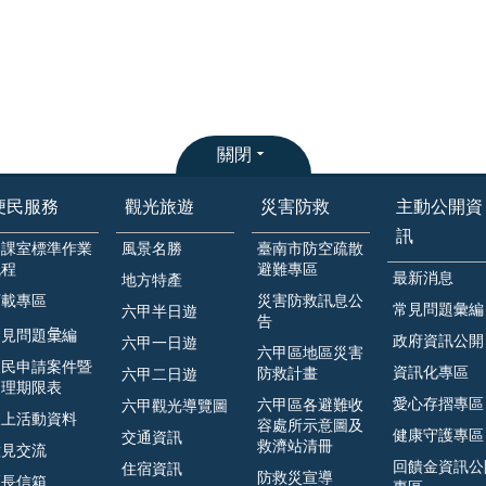
關閉
便民服務
觀光旅遊
災害防救
主動公開資
訊
各課室標準作業
風景名勝
臺南市防空疏散
流程
避難專區
最新消息
地方特產
下載專區
災害防救訊息公
常見問題彙編
六甲半日遊
告
見問題𢑥編
政府資訊公開
六甲一日遊
六甲區地區災害
人民申請案件暨
資訊化專區
防救計畫
六甲二日遊
處理期限表
愛心存摺專區
六甲區各避難收
六甲觀光導覽圖
線上活動資料
容處所示意圖及
健康守護專區
交通資訊
救濟站清冊
意見交流
回饋金資訊公
住宿資訊
防救災宣導
區長信箱