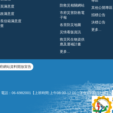
專區
防救災相關網站
網頁滿意度
其他公開專區
市府災害防救電
施政滿意度
招標公告
子報
區長信箱滿意度
決標公告
各里防災地圖
調查
更多...
災情看版資訊
救災民生物資供
應及運補計畫
更多...
府網站資料開放宣告
：06‐6982001【上班時間:上午08:00‐12:00；下午13:00‐1
7:00】