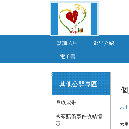
跳到主要內容區塊
認識六甲
鄰里介紹
電子書
:::
:::
其他公開專區
個
區政成果
六甲
國家賠償事件收結情
形
六甲