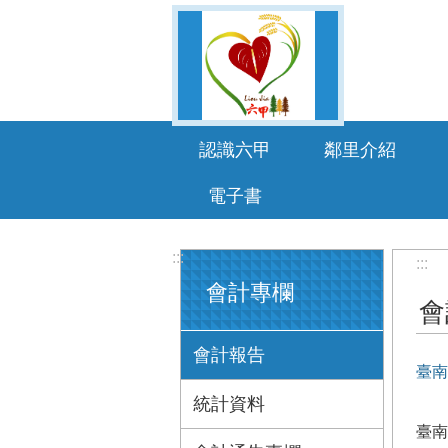
跳到主要內容區塊
認識六甲
鄰里介紹
電子書
:::
:::
會計專欄
會
會計報告
臺南
統計資料
臺南