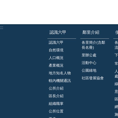
:::
認識六甲
鄰里介紹
認識六甲
各里簡介(含鄰
長名冊)
自然環境
里辦公處
人口概況
活動中心
常
產業概況
公園綠地
地方知名人物
社區發展協會
轄內機關通訊
公所介紹
區長介紹
組織職掌
公所位置