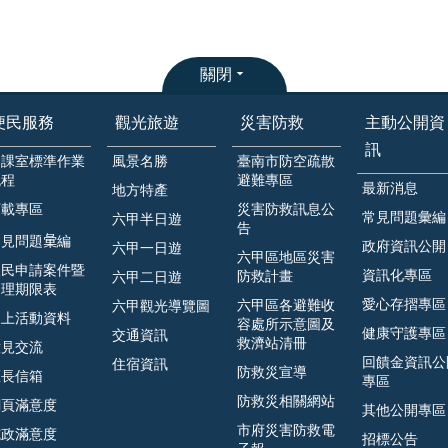
關閉
便民服務
觀光旅遊
災害防救
主動公開資
訊
各課室標準作業
風景名勝
臺南市防空疏散
流程
避難專區
最新消息
地方特產
下載專區
災害防救訊息公
常見問題彙編
六甲半日遊
告
見問題𢑥編
政府資訊公開
六甲一日遊
六甲區地區災害
人民申請案件暨
資訊化專區
防救計畫
六甲二日遊
處理期限表
愛心存摺專區
六甲區各避難收
六甲觀光導覽圖
線上活動資料
容處所示意圖及
健康守護專區
交通資訊
救濟站清冊
意見交流
回饋金資訊公
住宿資訊
防救災宣導
區長信箱
專區
防救災相關網站
網頁滿意度
其他公開專區
市府災害防救電
施政滿意度
招標公告