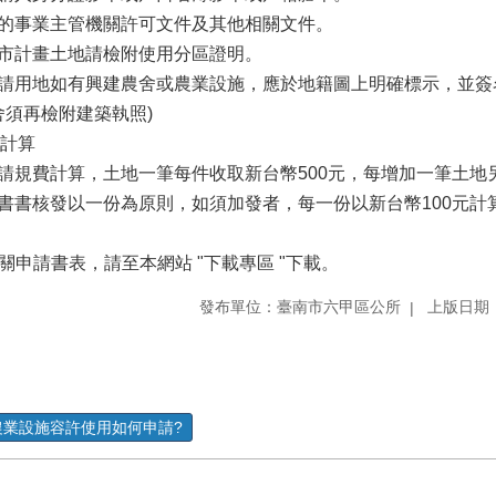
目的事業主管機關許可文件及其他相關文件。
都市計畫土地請檢附使用分區證明。
申請用地如有興建農舍或農業設施，應於地籍圖上明確標示，並
舍須再檢附建築執照)
計算
申請規費計算，土地一筆每件收取新台幣500元，每增加一筆土地
證書書核發以一份為原則，如須加發者，每一份以新台幣100元計
 相關申請書表，請至本網站 "下載專區 "下載。
發布單位：臺南市六甲區公所
上版日期：1
農業設施容許使用如何申請?