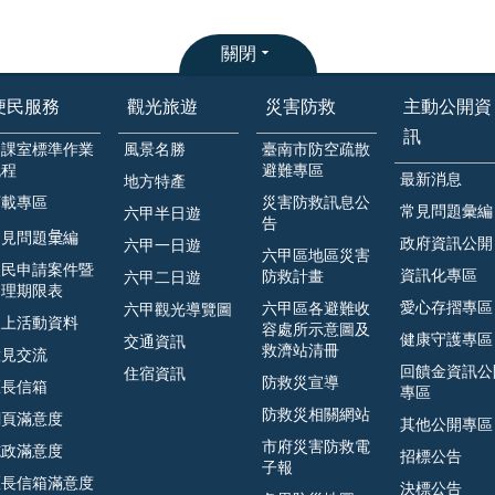
關閉
便民服務
觀光旅遊
災害防救
主動公開資
訊
各課室標準作業
風景名勝
臺南市防空疏散
流程
避難專區
最新消息
地方特產
下載專區
災害防救訊息公
常見問題彙編
六甲半日遊
告
見問題𢑥編
政府資訊公開
六甲一日遊
六甲區地區災害
人民申請案件暨
資訊化專區
防救計畫
六甲二日遊
處理期限表
愛心存摺專區
六甲區各避難收
六甲觀光導覽圖
線上活動資料
容處所示意圖及
健康守護專區
交通資訊
救濟站清冊
意見交流
回饋金資訊公
住宿資訊
防救災宣導
區長信箱
專區
防救災相關網站
網頁滿意度
其他公開專區
市府災害防救電
施政滿意度
招標公告
子報
區長信箱滿意度
決標公告