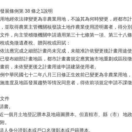
發展條例第 38 條之1說明
用地經依法律變更為非農業用地，不論其為何時變更，經都市計
，並取得農業主管機關核發該土地作農業使用證明書者，得分別
文件，向主管稽徵機關申請適用第三十七條第一項、第三十八條
稅或免徵遺產稅、贈與稅或田賦：
依法應完成之細部計畫尚未完成，未能准許依變更後計畫用途使
已發布細部計畫地區，都市計畫書規定應實施市地重劃或區段徵
畫前，未依變更後之計畫用途申請建築使用者。
例中華民國七十二年八月三日修正生效前已變更為非農業用地，
施進度及地區發展趨勢等情況同意者，得依前項規定申請不課徵
文件
申請書。
最近一個月土地登記謄本及地籍圖謄本。但直轄市、縣（市） 地
檢附。
申請人身分證影本或戶口名簿影本或戶籍謄本。