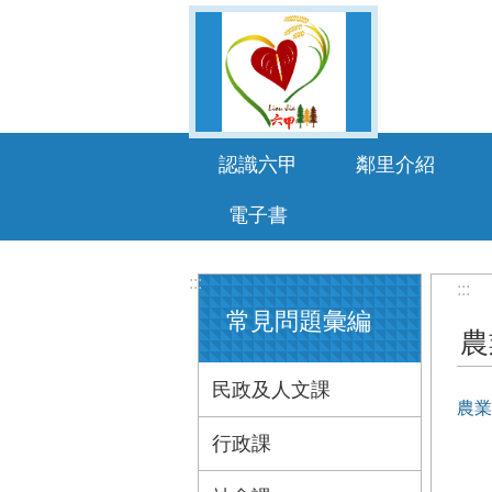
跳到主要內容區塊
認識六甲
鄰里介紹
電子書
:::
:::
常見問題彙編
農
民政及人文課
農業
行政課