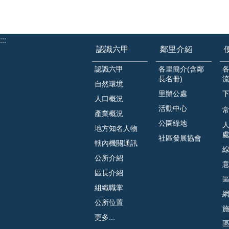
:::
認識六甲
鄰里介紹
認識六甲
各里簡介(含鄰
長名冊)
自然環境
里辦公處
人口概況
活動中心
常
產業概況
公園綠地
地方知名人物
社區發展協會
轄內機關通訊
公所介紹
區長介紹
組織職掌
公所位置
更多...