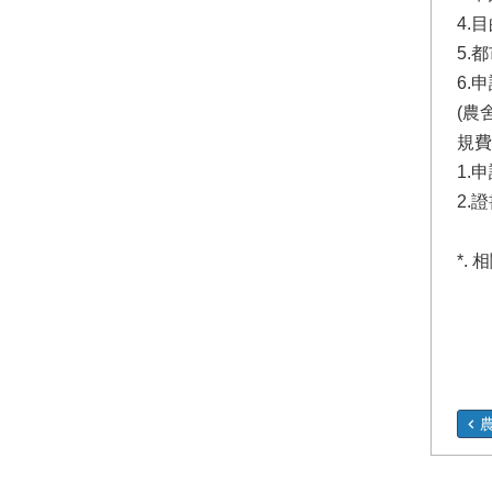
4.
5.
6.
(農
規費
1.
2.
*.