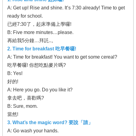
A: Get up! Rise and shine. It’s 7:30 already! Time to get
ready for school.
已經7:30了，起床準備上學囉!
B: Five more minutes…please.
再給我5分鐘…拜託..。
2. Time for breakfast 吃早餐囉!
A: Time for breakfast! You want to get some cereal?
吃早餐囉! 你想吃點麥片嗎?
B: Yes!
好的!
A: Here you go. Do you like it?
拿去吧，喜歡嗎?
B: Sure, mom.
當然!
3. What’s the magic word? 要說「請」
A: Go wash your hands.