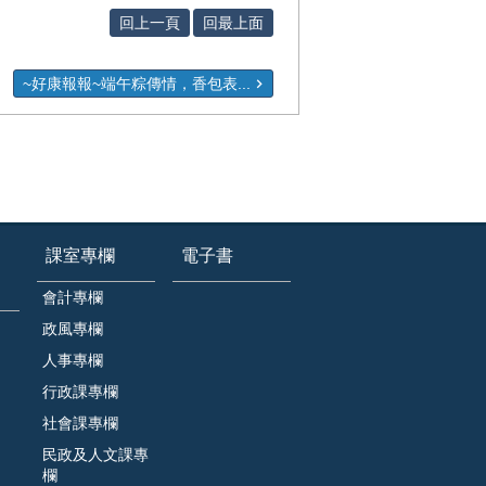
回上一頁
回最上面
~好康報報~端午粽傳情，香包表...
課室專欄
電子書
會計專欄
政風專欄
人事專欄
行政課專欄
社會課專欄
民政及人文課專
欄