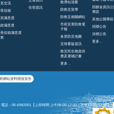
救濟站清冊
意見交流
回饋金資訊公
住宿資訊
防救災宣導
區長信箱
專區
防救災相關網站
網頁滿意度
其他公開專區
市府災害防救電
施政滿意度
招標公告
子報
區長信箱滿意度
決標公告
各里防災地圖
調查
更多...
災情看版資訊
救災民生物資供
應及運補計畫
更多...
府網站資料開放宣告
：06‐6982001【上班時間:上午08:00‐12:00；下午13:00‐1
7:00】