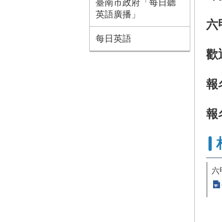
臺南市政府「每日聽
英語廣播」
六
每日英語
歡
報
報
六