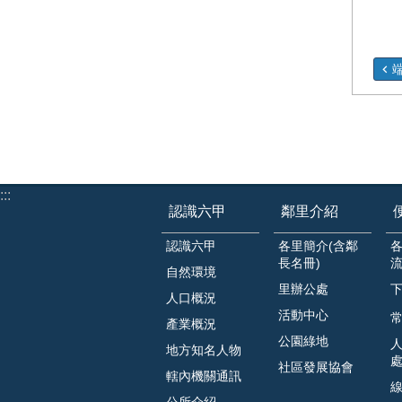
:::
認識六甲
鄰里介紹
認識六甲
各里簡介(含鄰
長名冊)
自然環境
里辦公處
人口概況
活動中心
常
產業概況
公園綠地
地方知名人物
社區發展協會
轄內機關通訊
公所介紹