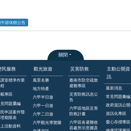
端午節休館公告
關閉
便民服務
觀光旅遊
災害防救
主動公開資
訊
各課室標準作業
風景名勝
臺南市防空疏散
流程
避難專區
最新消息
地方特產
下載專區
災害防救訊息公
常見問題彙編
六甲半日遊
告
見問題𢑥編
政府資訊公開
六甲一日遊
六甲區地區災害
人民申請案件暨
資訊化專區
防救計畫
六甲二日遊
處理期限表
愛心存摺專區
六甲區各避難收
六甲觀光導覽圖
線上活動資料
容處所示意圖及
健康守護專區
交通資訊