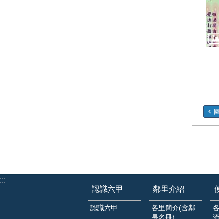
:::
認識六甲
鄰里介紹
認識六甲
各里簡介(含鄰
長名冊)