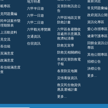
最新消息
地方特產
下載專區
災害防救訊息公
常見問題彙編
六甲半日遊
告
見問題𢑥編
政府資訊公開
六甲一日遊
六甲區地區災害
人民申請案件暨
資訊化專區
防救計畫
六甲二日遊
處理期限表
愛心存摺專區
六甲區各避難收
六甲觀光導覽圖
線上活動資料
容處所示意圖及
健康守護專區
交通資訊
救濟站清冊
意見交流
回饋金資訊公
住宿資訊
防救災宣導
區長信箱
專區
防救災相關網站
網頁滿意度
其他公開專區
市府災害防救電
施政滿意度
招標公告
子報
區長信箱滿意度
決標公告
各里防災地圖
調查
更多...
災情看版資訊
救災民生物資供
應及運補計畫
更多...