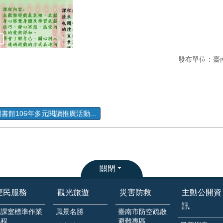
發布單位：臺
圖書館106年多元閱讀推廣活動...
關閉
便民服務
觀光旅遊
災害防救
主動公開資
訊
各課室標準作業
風景名勝
臺南市防空疏散
流程
避難專區