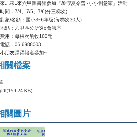
...來....來..來六甲圖書館參加『暑假夏令營~小小創意家』活動
時間：7/4、7/5、7/6(分三梯次)
對象/名額：國小3~6年級(每梯次30人)
地點：六甲區公所3樓會議室
費用：每梯次酌收100元
電話：06-6988003
小朋友踴躍報名參加~
相關檔案
章
pdf(159.24 KB)
相關圖片