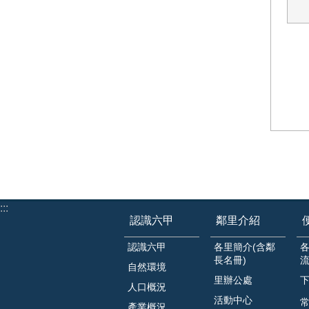
:::
認識六甲
鄰里介紹
認識六甲
各里簡介(含鄰
長名冊)
自然環境
里辦公處
人口概況
活動中心
常
產業概況