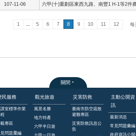
107-11-06
六甲(十)重劃區東西九路、南豐1 H-1等2
1
...
5
6
7
8
9
10
11
12
每
關閉
便民服務
觀光旅遊
災害防救
主動公開資
訊
各課室標準作業
風景名勝
臺南市防空疏散
流程
避難專區
最新消息
地方特產
下載專區
災害防救訊息公
常見問題彙編
六甲半日遊
告
見問題𢑥編
政府資訊公開
六甲一日遊