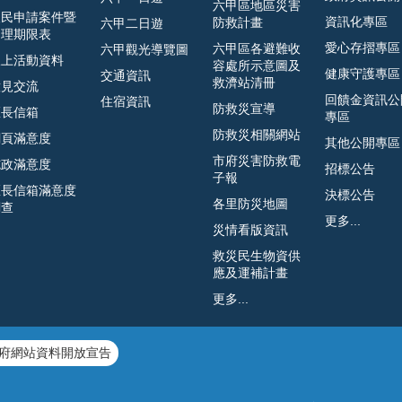
六甲區地區災害
人民申請案件暨
資訊化專區
防救計畫
六甲二日遊
處理期限表
愛心存摺專區
六甲區各避難收
六甲觀光導覽圖
線上活動資料
容處所示意圖及
健康守護專區
交通資訊
救濟站清冊
意見交流
回饋金資訊公
住宿資訊
防救災宣導
區長信箱
專區
防救災相關網站
網頁滿意度
其他公開專區
市府災害防救電
施政滿意度
招標公告
子報
區長信箱滿意度
決標公告
各里防災地圖
調查
更多...
災情看版資訊
救災民生物資供
應及運補計畫
更多...
府網站資料開放宣告