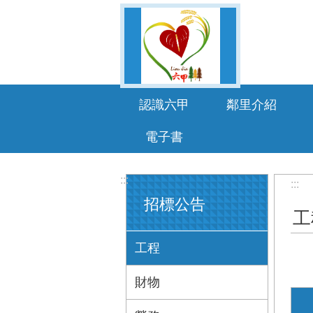
跳到主要內容區塊
認識六甲
鄰里介紹
電子書
:::
:::
招標公告
工
工程
財物