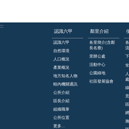
:::
認識六甲
鄰里介紹
認識六甲
各里簡介(含鄰
長名冊)
自然環境
里辦公處
人口概況
活動中心
常
產業概況
公園綠地
地方知名人物
社區發展協會
轄內機關通訊
公所介紹
區長介紹
組織職掌
公所位置
更多...