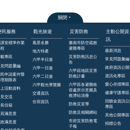
關閉
便民服務
觀光旅遊
災害防救
主動公開資
訊
各課室標準作業
風景名勝
臺南市防空疏散
流程
避難專區
最新消息
地方特產
下載專區
災害防救訊息公
常見問題彙編
六甲半日遊
告
見問題𢑥編
政府資訊公開
六甲一日遊
六甲區地區災害
人民申請案件暨
資訊化專區
防救計畫
六甲二日遊
處理期限表
愛心存摺專區
六甲區各避難收
六甲觀光導覽圖
線上活動資料
容處所示意圖及
健康守護專區
交通資訊
救濟站清冊
意見交流
回饋金資訊公
住宿資訊
防救災宣導
區長信箱
專區
防救災相關網站
網頁滿意度
其他公開專區
市府災害防救電
施政滿意度
招標公告
子報