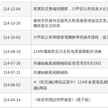
落實防災整備與關懷，六甲區公所前進大丘
114-12-04
臺南市民接待花蓮馬太鞍溪堰塞湖溢流災害
114-10-16
屬依親生活扶助
六甲區公所舉辦發電機教學與操作課程，提
114-10-03
114年國家防災日全民地震避難動作演練
114-09-19
114-07-18
丹娜絲颱風相關補助延長受理至8月29日
114-07-11
丹娜絲颱風相關補助
✴️《防災(颱)專區設置中》114年各賣場及
114-06-02
(颱)專區
《收容所開設田野祕笈》(電子版)
114-04-14