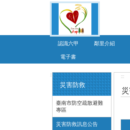
跳到主要內容區塊
認識六甲
鄰里介紹
電子書
:::
:::
災害防救
災
臺南市防空疏散避難
專區
災害防救訊息公告